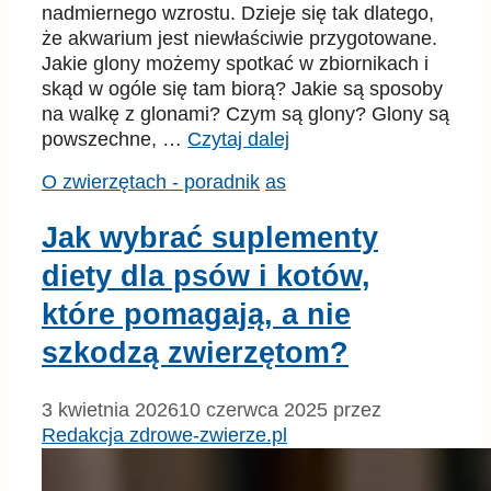
nadmiernego wzrostu. Dzieje się tak dlatego,
że akwarium jest niewłaściwie przygotowane.
Jakie glony możemy spotkać w zbiornikach i
skąd w ogóle się tam biorą? Jakie są sposoby
na walkę z glonami? Czym są glony? Glony są
powszechne, …
Czytaj dalej
Kategorie
Tagi
O zwierzętach - poradnik
as
Jak wybrać suplementy
diety dla psów i kotów,
które pomagają, a nie
szkodzą zwierzętom?
3 kwietnia 2026
10 czerwca 2025
przez
Redakcja zdrowe-zwierze.pl