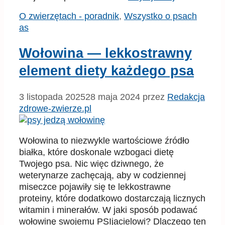
Kategorie
Tagi
O zwierzętach - poradnik
,
Wszystko o psach
as
Wołowina — lekkostrawny
element diety każdego psa
3 listopada 2025
28 maja 2024
przez
Redakcja
zdrowe-zwierze.pl
Wołowina to niezwykle wartościowe źródło
białka, które doskonale wzbogaci dietę
Twojego psa. Nic więc dziwnego, że
weterynarze zachęcają, aby w codziennej
miseczce pojawiły się te lekkostrawne
proteiny, które dodatkowo dostarczają licznych
witamin i minerałów. W jaki sposób podawać
wołowinę swojemu PSIjacielowi? Dlaczego ten