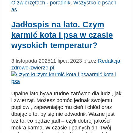
Kategorie
Tagi
O zwierzętach - poradnik
,
Wszystko o psach
as
Jadłospis na lato. Czym
karmić kota i psa w czasie
wysokich temperatur?
3 listopada 2025
11 lipca 2023
przez
Redakcja
zdrowe-zwierze.pl
Upalne lato bywa trudne zarówno dla ludzi, jak
i zwierząt. Możesz pomóc jednak swojemu
pupilowi, zapewniając mu cień i chłód oraz
dbając o to, by się nie odwodnił. Ważne jest
też to, co będzie jadł – czyli dobrej jakości
mokra karma. W czasie upalnych dni Twój