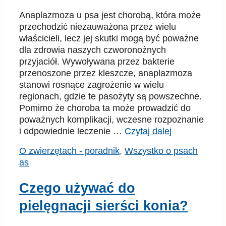
Anaplazmoza u psa jest chorobą, która może
przechodzić niezauważona przez wielu
właścicieli, lecz jej skutki mogą być poważne
dla zdrowia naszych czworonożnych
przyjaciół. Wywoływana przez bakterie
przenoszone przez kleszcze, anaplazmoza
stanowi rosnące zagrożenie w wielu
regionach, gdzie te pasożyty są powszechne.
Pomimo że choroba ta może prowadzić do
poważnych komplikacji, wczesne rozpoznanie
i odpowiednie leczenie …
Czytaj dalej
Kategorie
Tagi
O zwierzętach - poradnik
,
Wszystko o psach
as
Czego używać do
pielęgnacji sierści konia?