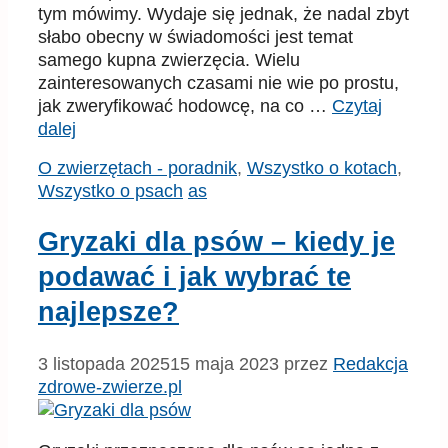
tym mówimy. Wydaje się jednak, że nadal zbyt
słabo obecny w świadomości jest temat
samego kupna zwierzęcia. Wielu
zainteresowanych czasami nie wie po prostu,
jak zweryfikować hodowcę, na co …
Czytaj
dalej
Kategorie
O zwierzętach - poradnik
,
Wszystko o kotach
,
Tagi
Wszystko o psach
as
Gryzaki dla psów – kiedy je
podawać i jak wybrać te
najlepsze?
3 listopada 2025
15 maja 2023
przez
Redakcja
zdrowe-zwierze.pl