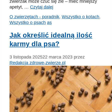
zwierzak może czuć się źle – mieć mniejszy
apetyt, …
Czytaj dalej
Kategorie
O zwierzętach - poradnik
,
Wszystko o kotach
,
Tagi
Wszystko o psach
as
Jak określić idealną ilość
karmy dla psa?
3 listopada 2025
22 marca 2023
przez
Redakcja zdrowe-zwierze.pl