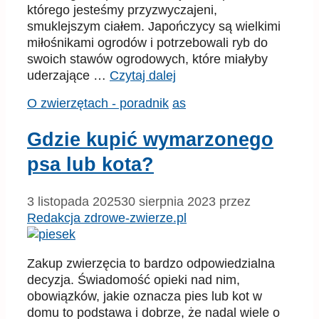
którego jesteśmy przyzwyczajeni,
smuklejszym ciałem. Japończycy są wielkimi
miłośnikami ogrodów i potrzebowali ryb do
swoich stawów ogrodowych, które miałyby
uderzające …
Czytaj dalej
Kategorie
Tagi
O zwierzętach - poradnik
as
Gdzie kupić wymarzonego
psa lub kota?
3 listopada 2025
30 sierpnia 2023
przez
Redakcja zdrowe-zwierze.pl
Zakup zwierzęcia to bardzo odpowiedzialna
decyzja. Świadomość opieki nad nim,
obowiązków, jakie oznacza pies lub kot w
domu to podstawa i dobrze, że nadal wiele o