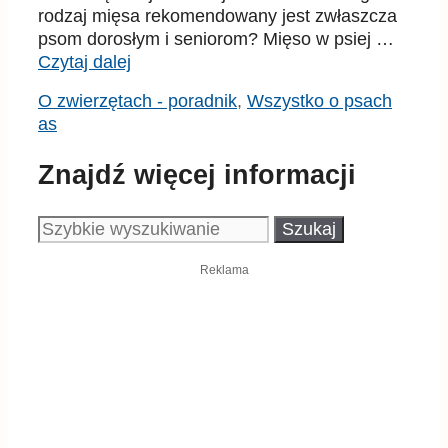
rodzaj mięsa rekomendowany jest zwłaszcza
psom dorosłym i seniorom? Mięso w psiej …
Czytaj dalej
Kategorie
Tagi
O zwierzętach - poradnik
,
Wszystko o psach
as
Znajdź więcej informacji
Szukaj:
Reklama