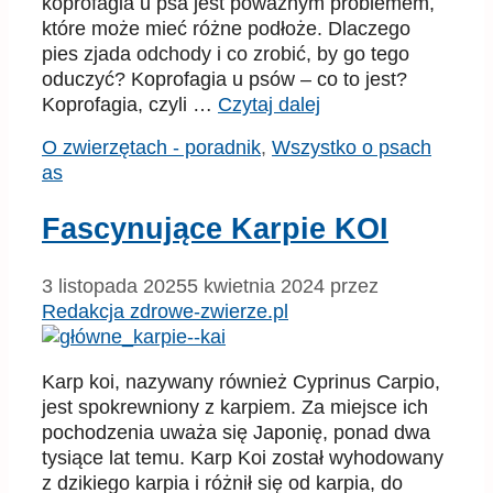
koprofagia u psa jest poważnym problemem,
które może mieć różne podłoże. Dlaczego
pies zjada odchody i co zrobić, by go tego
oduczyć? Koprofagia u psów – co to jest?
Koprofagia, czyli …
Czytaj dalej
Kategorie
Tagi
O zwierzętach - poradnik
,
Wszystko o psach
as
Fascynujące Karpie KOI
3 listopada 2025
5 kwietnia 2024
przez
Redakcja zdrowe-zwierze.pl
Karp koi, nazywany również Cyprinus Carpio,
jest spokrewniony z karpiem. Za miejsce ich
pochodzenia uważa się Japonię, ponad dwa
tysiące lat temu. Karp Koi został wyhodowany
z dzikiego karpia i różnił się od karpia, do