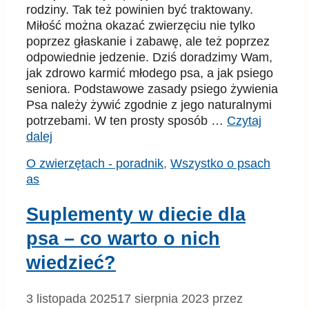
rodziny. Tak też powinien być traktowany.
Miłość można okazać zwierzęciu nie tylko
poprzez głaskanie i zabawę, ale też poprzez
odpowiednie jedzenie. Dziś doradzimy Wam,
jak zdrowo karmić młodego psa, a jak psiego
seniora. Podstawowe zasady psiego żywienia
Psa należy żywić zgodnie z jego naturalnymi
potrzebami. W ten prosty sposób …
Czytaj
dalej
Kategorie
Tagi
O zwierzętach - poradnik
,
Wszystko o psach
as
Suplementy w diecie dla
psa – co warto o nich
wiedzieć?
3 listopada 2025
17 sierpnia 2023
przez