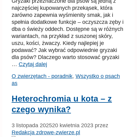
Gryzaki przeznaczone dla psów są jedną z
najczęściej kupowanych przekąsek, która
zarówno zapewnia wyśmienity smak, jak i
spełnia dodatkowe funkcje – oczyszcza zęby i
dba o świeży oddech. Dostępne są w różnych
wariantach, na przykład z suszonej skóry,
uszu, kości, żwaczy. Kiedy najlepiej je
podawać? Jak wybrać odpowiednie gryzaki
dla psów? Dlaczego warto stosować gryzaki
…
Czytaj dalej
Kategorie
Tagi
O zwierzętach - poradnik
,
Wszystko o psach
as
Heterochromia u kota – z
czego wynika?
3 listopada 2025
20 kwietnia 2023
przez
Redakcja zdrowe-zwierze.pl