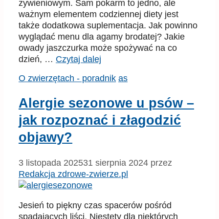
żywieniowym. Sam pokarm to jedno, ale
ważnym elementem codziennej diety jest
także dodatkowa suplementacja. Jak powinno
wyglądać menu dla agamy brodatej? Jakie
owady jaszczurka może spożywać na co
dzień, …
Czytaj dalej
Kategorie
Tagi
O zwierzętach - poradnik
as
Alergie sezonowe u psów –
jak rozpoznać i złagodzić
objawy?
3 listopada 2025
31 sierpnia 2024
przez
Redakcja zdrowe-zwierze.pl
Jesień to piękny czas spacerów pośród
spadających liści. Niestety dla niektórych