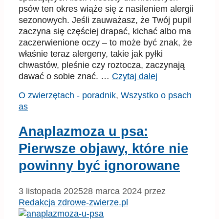
psów ten okres wiąże się z nasileniem alergii
sezonowych. Jeśli zauważasz, że Twój pupil
zaczyna się częściej drapać, kichać albo ma
zaczerwienione oczy – to może być znak, że
właśnie teraz alergeny, takie jak pyłki
chwastów, pleśnie czy roztocza, zaczynają
dawać o sobie znać. …
Czytaj dalej
Kategorie
Tagi
O zwierzętach - poradnik
,
Wszystko o psach
as
Anaplazmoza u psa:
Pierwsze objawy, które nie
powinny być ignorowane
3 listopada 2025
28 marca 2024
przez
Redakcja zdrowe-zwierze.pl