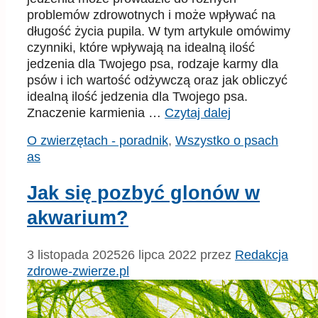
problemów zdrowotnych i może wpływać na
długość życia pupila. W tym artykule omówimy
czynniki, które wpływają na idealną ilość
jedzenia dla Twojego psa, rodzaje karmy dla
psów i ich wartość odżywczą oraz jak obliczyć
idealną ilość jedzenia dla Twojego psa.
Znaczenie karmienia …
Czytaj dalej
Kategorie
Tagi
O zwierzętach - poradnik
,
Wszystko o psach
as
Jak się pozbyć glonów w
akwarium?
3 listopada 2025
26 lipca 2022
przez
Redakcja
zdrowe-zwierze.pl