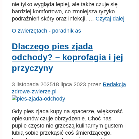
nie tylko wygląda lepiej, ale także czuje się
bardziej komfortowo, co zmniejsza ryzyko
podrażnień skóry oraz infekcji. …
Czytaj dalej
Kategorie
Tagi
O zwierzętach - poradnik
as
Dlaczego pies zjada
odchody? – koprofagia i jej
przyczyny
3 listopada 2025
18 lipca 2023
przez
Redakcja
zdrowe-zwierze.pl
Gdy pies zjada kupy na spacerze, większość
opiekunów czuje obrzydzenie. Choć nasi
pupile często nie grzeszą kulinarnym gustem i
lubią sobie przekąsić coś śmierdzącego,