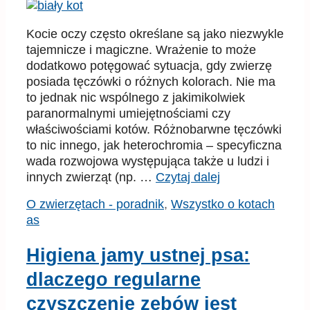
Kocie oczy często określane są jako niezwykle
tajemnicze i magiczne. Wrażenie to może
dodatkowo potęgować sytuacja, gdy zwierzę
posiada tęczówki o różnych kolorach. Nie ma
to jednak nic wspólnego z jakimikolwiek
paranormalnymi umiejętnościami czy
właściwościami kotów. Różnobarwne tęczówki
to nic innego, jak heterochromia – specyficzna
wada rozwojowa występująca także u ludzi i
innych zwierząt (np. …
Czytaj dalej
Kategorie
Tagi
O zwierzętach - poradnik
,
Wszystko o kotach
as
Higiena jamy ustnej psa:
dlaczego regularne
czyszczenie zębów jest