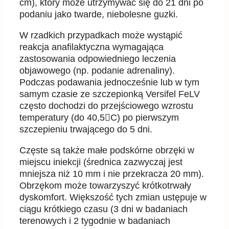
cm), który może utrzymywać się do 21 dni po
podaniu jako twarde, niebolesne guzki.
W rzadkich przypadkach może wystąpić
reakcja anafilaktyczna wymagająca
zastosowania odpowiedniego leczenia
objawowego (np. podanie adrenaliny).
Podczas podawania jednocześnie lub w tym
samym czasie ze szczepionką Versifel FeLV
często dochodzi do przejściowego wzrostu
temperatury (do 40,5C) po pierwszym
szczepieniu trwającego do 5 dni.
Częste są także małe podskórne obrzęki w
miejscu iniekcji (średnica zazwyczaj jest
mniejsza niż 10 mm i nie przekracza 20 mm).
Obrzękom może towarzyszyć krótkotrwały
dyskomfort. Większość tych zmian ustępuje w
ciągu krótkiego czasu (3 dni w badaniach
terenowych i 2 tygodnie w badaniach