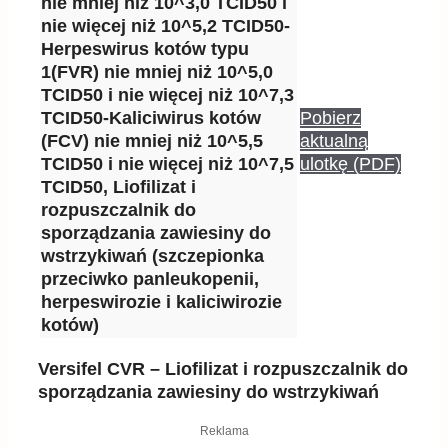
nie mniej niż 10^3,0 TCID50 i
nie więcej niż 10^5,2 TCID50-
Herpeswirus kotów typu
1(FVR) nie mniej niż 10^5,0
TCID50 i nie więcej niż 10^7,3
TCID50-Kaliciwirus kotów
Pobierz
(FCV) nie mniej niż 10^5,5
aktualną
TCID50 i nie więcej niż 10^7,5
ulotkę (PDF)
TCID50, Liofilizat i
rozpuszczalnik do
sporządzania zawiesiny do
wstrzykiwań (szczepionka
przeciwko panleukopenii,
herpeswirozie i kaliciwirozie
kotów)
Versifel CVR – Liofilizat i rozpuszczalnik do
sporządzania zawiesiny do wstrzykiwań
Reklama