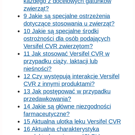
każdego z docelowych gatunków
zwierząt?
9 Jakie są specjalne ostrzeżenia
dotyczące stosowania u zwierząt?
10 Jakie są specjalne środki
ostrożności dla osób podających
Versifel CVR zwierzętom?
11 Jak stosować Versifel CVR w
przypadku ciąży, laktacji lub
nieśności?
12 Czy występują interakcje Versifel
CVR z innymi produktami?
13 Jak postępować w przypadku
przedawkowania?
14 Jakie są główne niezgodności
farmaceutyczne?
15 Aktualna ulotka leku Versifel CVR
16 Aktualna charakterystyka