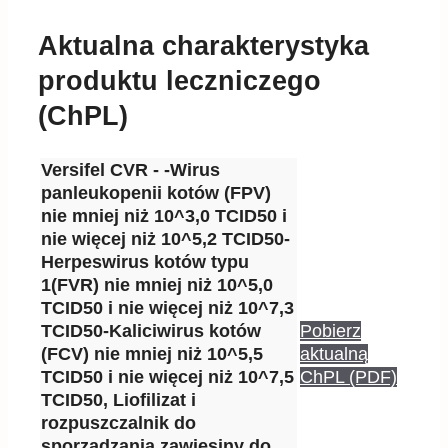
Aktualna charakterystyka
produktu leczniczego
(ChPL)
Versifel CVR - -Wirus
panleukopenii kotów (FPV)
nie mniej niż 10^3,0 TCID50 i
nie więcej niż 10^5,2 TCID50-
Herpeswirus kotów typu
1(FVR) nie mniej niż 10^5,0
TCID50 i nie więcej niż 10^7,3
TCID50-Kaliciwirus kotów
Pobierz
(FCV) nie mniej niż 10^5,5
aktualną
TCID50 i nie więcej niż 10^7,5
ChPL (PDF)
TCID50, Liofilizat i
rozpuszczalnik do
sporządzania zawiesiny do