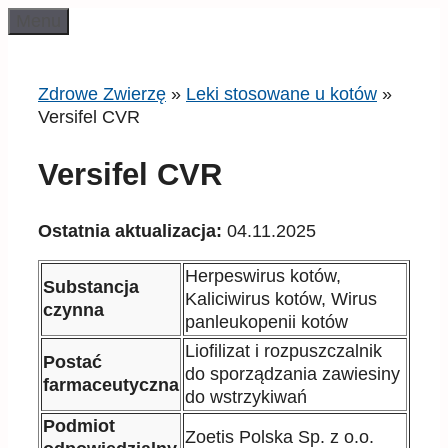
Przeskocz
Menu
do
treści
Zdrowe Zwierzę
»
Leki stosowane u kotów
»
Versifel CVR
Versifel CVR
Ostatnia aktualizacja:
04.11.2025
Herpeswirus kotów,
Substancja
Kaliciwirus kotów, Wirus
czynna
panleukopenii kotów
Liofilizat i rozpuszczalnik
Postać
do sporządzania zawiesiny
farmaceutyczna
do wstrzykiwań
Podmiot
Zoetis Polska Sp. z o.o.