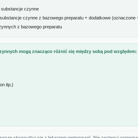
e substancje czynne
 substancje czynne z bazowego preparatu + dodatkowe (oznaczone 
czynnych z bazowego preparatu
czynnych mogą znacząco różnić się między sobą pod względem:
n itp.)
sze skonsultuj się z lekarzem weterynarii. Nie zastępuj przepisa