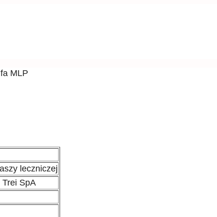
lfa MLP
aszy leczniczej
i Trei SpA