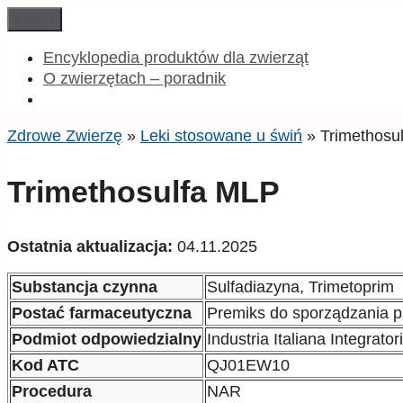
Przeskocz
Menu
do
treści
Encyklopedia produktów dla zwierząt
O zwierzętach – poradnik
Zdrowe Zwierzę
»
Leki stosowane u świń
»
Trimethosu
Trimethosulfa MLP
Ostatnia aktualizacja:
04.11.2025
Substancja czynna
Sulfadiazyna, Trimetoprim
Postać farmaceutyczna
Premiks do sporządzania p
Podmiot odpowiedzialny
Industria Italiana Integrator
Kod ATC
QJ01EW10
Procedura
NAR