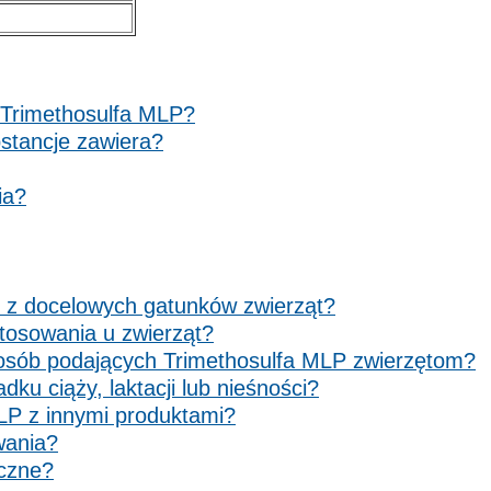
 Trimethosulfa MLP?
bstancje zawiera?
ia?
o z docelowych gatunków zwierząt?
stosowania u zwierząt?
a osób podających Trimethosulfa MLP zwierzętom?
ku ciąży, laktacji lub nieśności?
MLP z innymi produktami?
wania?
yczne?