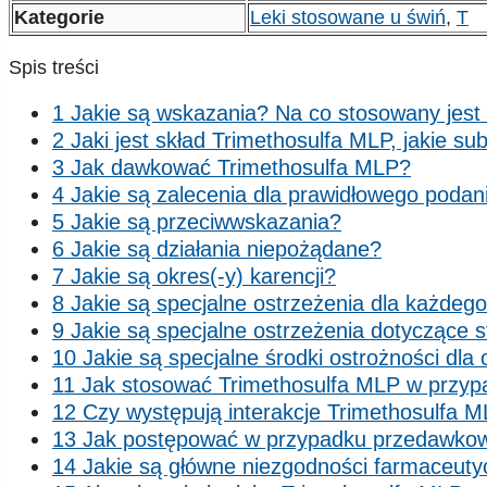
Kategorie
Leki stosowane u świń
,
T
Spis treści
1 Jakie są wskazania? Na co stosowany jest
2 Jaki jest skład Trimethosulfa MLP, jakie su
3 Jak dawkować Trimethosulfa MLP?
4 Jakie są zalecenia dla prawidłowego podan
5 Jakie są przeciwwskazania?
6 Jakie są działania niepożądane?
7 Jakie są okres(-y) karencji?
8 Jakie są specjalne ostrzeżenia dla każdeg
9 Jakie są specjalne ostrzeżenia dotyczące 
10 Jakie są specjalne środki ostrożności dl
11 Jak stosować Trimethosulfa MLP w przypad
12 Czy występują interakcje Trimethosulfa 
13 Jak postępować w przypadku przedawko
14 Jakie są główne niezgodności farmaceut