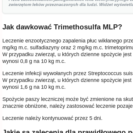
zwierzętom leków przeznaczonych dla ludzi. Widżet wyświet
Jak dawkować Trimethosulfa MLP?
Leczenie enzootycznego zapalenia płuc wikłanego prze
mg/kg m.c. sulfadiazyny oraz 2 mg/kg m.c. trimetoprim
W przypadku zwierząt, u których dzienne spożycie jes
wynosi 0,8 g na 10 kg m.c.
Leczenie infekcji wywołanych przez Streptococcus suis
W przypadku zwierząt, u których dzienne spożycie jes
wynosi 1,6 g na 10 kg m.c.
Spożycie paszy leczniczej może być zmienione na skute
znacznie obniżone, należy zastosować leczenie pozaje
Leczenie należy kontynuować przez 5 dni.
Jakie są zalecenia dla prawidłowego 