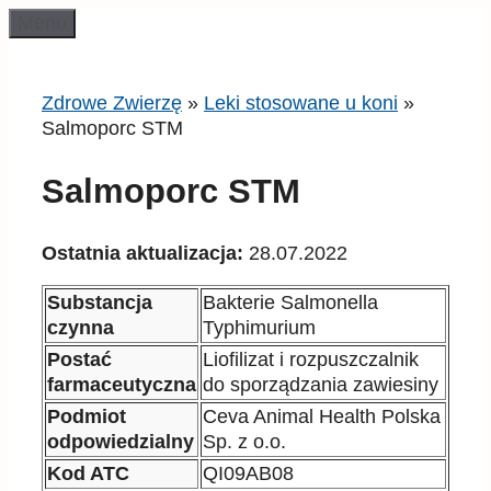
Przeskocz
Menu
do
treści
Zdrowe Zwierzę
»
Leki stosowane u koni
»
Salmoporc STM
Salmoporc STM
Ostatnia aktualizacja:
28.07.2022
Substancja
Bakterie Salmonella
czynna
Typhimurium
Postać
Liofilizat i rozpuszczalnik
farmaceutyczna
do sporządzania zawiesiny
Podmiot
Ceva Animal Health Polska
odpowiedzialny
Sp. z o.o.
Kod ATC
QI09AB08