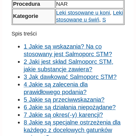
Procedura
NAR
Leki stosowane u koni
,
Leki
Kategorie
stosowane u świń
,
S
Spis treści
1 Jakie są wskazania? Na co
stosowany jest Salmoporc STM?
2 Jaki jest skład Salmoporc STM,
jakie substancje zawiera?
3 Jak dawkować Salmoporc STM?
4 Jakie są zalecenia dla
prawidłowego podania?
5 Jakie są przeciwwskazania?
6 Jakie są działania niepożądane?
7 Jakie są okres(-y) karencji?
8 Jakie są specjalne ostrzeżenia dla
każdego z docelowych gatunków