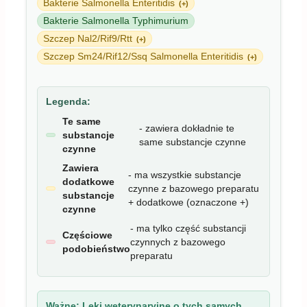
Bakterie Salmonella Enteritidis
(+)
Bakterie Salmonella Typhimurium
Szczep Nal2/Rif9/Rtt
(+)
Szczep Sm24/Rif12/Ssq Salmonella Enteritidis
(+)
Legenda:
Te same
- zawiera dokładnie te
substancje
same substancje czynne
czynne
Zawiera
- ma wszystkie substancje
dodatkowe
czynne z bazowego preparatu
substancje
+ dodatkowe (oznaczone +)
czynne
- ma tylko część substancji
Częściowe
czynnych z bazowego
podobieństwo
preparatu
Ważne:
Leki weterynaryjne o tych samych