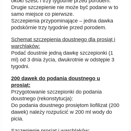
około sześć i trzy tygodnie przed porodem.
Drugie szczepienie nie może być podane w to
samo miejsce co pierwsze.
Szczepienia przypominające – jedna dawka
podskórnie trzy tygodnie przed porodem.
Schemat szczepienia doustnego dla prosiąt i
warchlaków:
Podać doustnie jedną dawkę szczepionki (1
ml) od 3 dnia życia, dwukrotnie w odstępie 3
tygodni.
200 dawek do podania doustnego u
prosiąt:
Przygotowanie szczepionki do podania
doustnego (rekonstytucja):
Do podania doustnego prosiętom liofilizat (200
dawek) należy rozpuścić w 200 ml wody do
picia.
Szczepienie prosiąt i warchlaków: