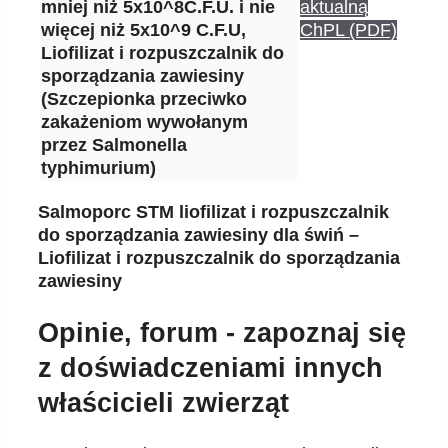
mniej niż 5x10^8C.F.U. i nie
aktualną
więcej niż 5x10^9 C.F.U,
ChPL (PDF)
Liofilizat i rozpuszczalnik do
sporządzania zawiesiny
(Szczepionka przeciwko
zakażeniom wywołanym
przez Salmonella
typhimurium)
Salmoporc STM liofilizat i rozpuszczalnik
do sporządzania zawiesiny dla świń –
Liofilizat i rozpuszczalnik do sporządzania
zawiesiny
Opinie, forum - zapoznaj się
z doświadczeniami innych
właścicieli zwierząt