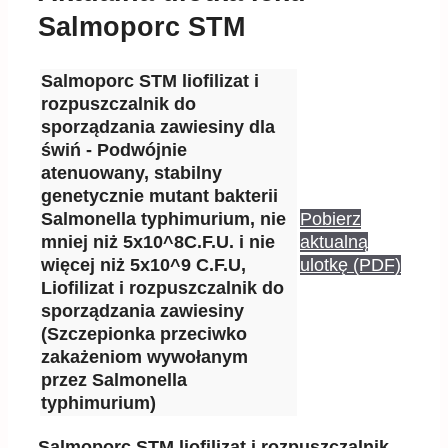
Salmoporc STM
Salmoporc STM liofilizat i
rozpuszczalnik do
sporządzania zawiesiny dla
świń - Podwójnie
atenuowany, stabilny
genetycznie mutant bakterii
Salmonella typhimurium, nie
Pobierz
mniej niż 5x10^8C.F.U. i nie
aktualną
więcej niż 5x10^9 C.F.U,
ulotkę (PDF)
Liofilizat i rozpuszczalnik do
sporządzania zawiesiny
(Szczepionka przeciwko
zakażeniom wywołanym
przez Salmonella
typhimurium)
Salmoporc STM liofilizat i rozpuszczalnik