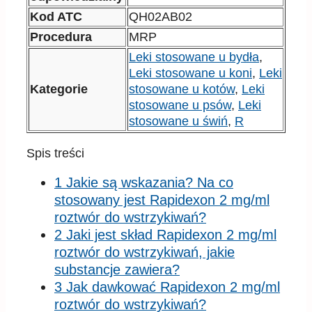
Kod ATC
QH02AB02
Procedura
MRP
Leki stosowane u bydła
,
Leki stosowane u koni
,
Leki
Kategorie
stosowane u kotów
,
Leki
stosowane u psów
,
Leki
stosowane u świń
,
R
Spis treści
1 Jakie są wskazania? Na co
stosowany jest Rapidexon 2 mg/ml
roztwór do wstrzykiwań?
2 Jaki jest skład Rapidexon 2 mg/ml
roztwór do wstrzykiwań, jakie
substancje zawiera?
3 Jak dawkować Rapidexon 2 mg/ml
roztwór do wstrzykiwań?