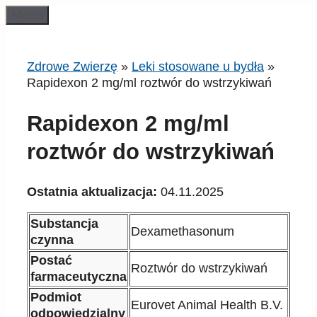
Przeskocz
Menu
do
treści
Zdrowe Zwierzę
»
Leki stosowane u bydła
»
Rapidexon 2 mg/ml roztwór do wstrzykiwań
Rapidexon 2 mg/ml
roztwór do wstrzykiwań
Ostatnia aktualizacja:
04.11.2025
Substancja
Dexamethasonum
czynna
Postać
Roztwór do wstrzykiwań
farmaceutyczna
Podmiot
Eurovet Animal Health B.V.
odpowiedzialny