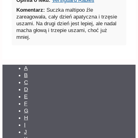
Opinia o leku:
Versiguard Rabies
Komentarz:
Suczka maltipoo źle
zareagowała, cały dzień apatyczna i trzęsie
uszami. Na drugi dzień jest lepiej, ale nadal
macha głową i trzepie uszami, choć już
mniej.
A
B
C
D
E
F
G
H
I
J