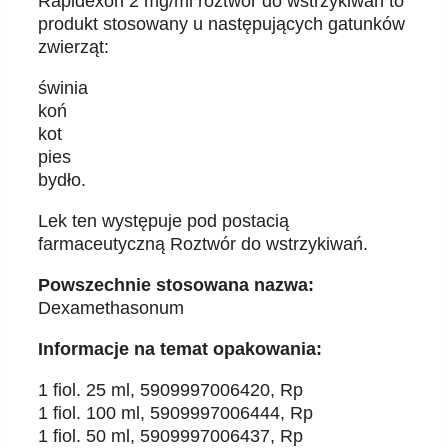
Rapidexon 2 mg/ml roztwór do wstrzykiwań to
produkt stosowany u następujących gatunków
zwierząt:
świnia
koń
kot
pies
bydło.
Lek ten występuje pod postacią
farmaceutyczną Roztwór do wstrzykiwań.
Powszechnie stosowana nazwa:
Dexamethasonum
Informacje na temat opakowania:
1 fiol. 25 ml, 5909997006420, Rp
1 fiol. 100 ml, 5909997006444, Rp
1 fiol. 50 ml, 5909997006437, Rp