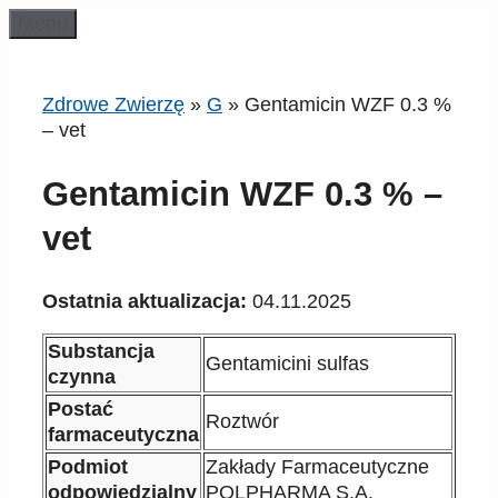
Przeskocz
Menu
do
treści
Zdrowe Zwierzę
»
G
»
Gentamicin WZF 0.3 %
– vet
Gentamicin WZF 0.3 % –
vet
Ostatnia aktualizacja:
04.11.2025
Substancja
Gentamicini sulfas
czynna
Postać
Roztwór
farmaceutyczna
Podmiot
Zakłady Farmaceutyczne
odpowiedzialny
POLPHARMA S.A.