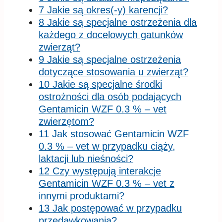
7 Jakie są okres(-y) karencji?
8 Jakie są specjalne ostrzeżenia dla
każdego z docelowych gatunków
zwierząt?
9 Jakie są specjalne ostrzeżenia
dotyczące stosowania u zwierząt?
10 Jakie są specjalne środki
ostrożności dla osób podających
Gentamicin WZF 0.3 % – vet
zwierzętom?
11 Jak stosować Gentamicin WZF
0.3 % – vet w przypadku ciąży,
laktacji lub nieśności?
12 Czy występują interakcje
Gentamicin WZF 0.3 % – vet z
innymi produktami?
13 Jak postępować w przypadku
przedawkowania?