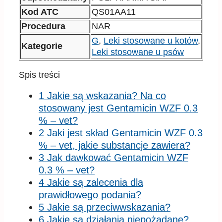
Kod ATC
QS01AA11
Procedura
NAR
G
,
Leki stosowane u kotów
,
Kategorie
Leki stosowane u psów
Spis treści
1 Jakie są wskazania? Na co
stosowany jest Gentamicin WZF 0.3
% – vet?
2 Jaki jest skład Gentamicin WZF 0.3
% – vet, jakie substancje zawiera?
3 Jak dawkować Gentamicin WZF
0.3 % – vet?
4 Jakie są zalecenia dla
prawidłowego podania?
5 Jakie są przeciwwskazania?
6 Jakie są działania niepożądane?