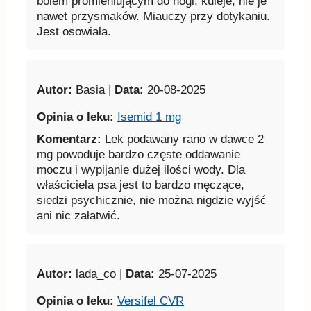
bólem promieniującym do nogi, kuleje, nie je
nawet przysmaków. Miauczy przy dotykaniu.
Jest osowiała.
Autor:
Basia |
Data:
20-08-2025
Opinia o leku:
Isemid 1 mg
Komentarz:
Lek podawany rano w dawce 2
mg powoduje bardzo częste oddawanie
moczu i wypijanie dużej ilości wody. Dla
właściciela psa jest to bardzo męczące,
siedzi psychicznie, nie można nigdzie wyjść
ani nic załatwić.
Autor:
lada_co |
Data:
25-07-2025
Opinia o leku:
Versifel CVR