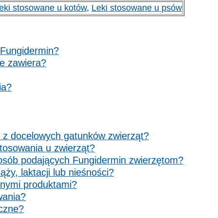
eki stosowane u kotów
,
Leki stosowane u psów
 Fungidermin?
je zawiera?
ia?
o z docelowych gatunków zwierząt?
stosowania u zwierząt?
a osób podających Fungidermin zwierzętom?
y, laktacji lub nieśności?
nnymi produktami?
wania?
yczne?