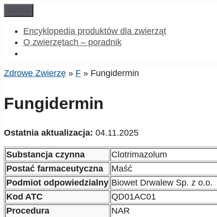
Przeskocz
Menu
do
treści
Encyklopedia produktów dla zwierząt
O zwierzętach – poradnik
Zdrowe Zwierzę
»
F
»
Fungidermin
Fungidermin
Ostatnia aktualizacja:
04.11.2025
Substancja czynna
Clotrimazolum
Postać farmaceutyczna
Maść
Podmiot odpowiedzialny
Biowet Drwalew Sp. z o.o.
Kod ATC
QD01AC01
Procedura
NAR