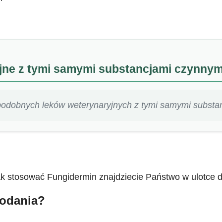
yjne z tymi samymi substancjami czynnym
podobnych leków weterynaryjnych z tymi samymi substa
 stosować Fungidermin znajdziecie Państwo w ulotce dos
podania?