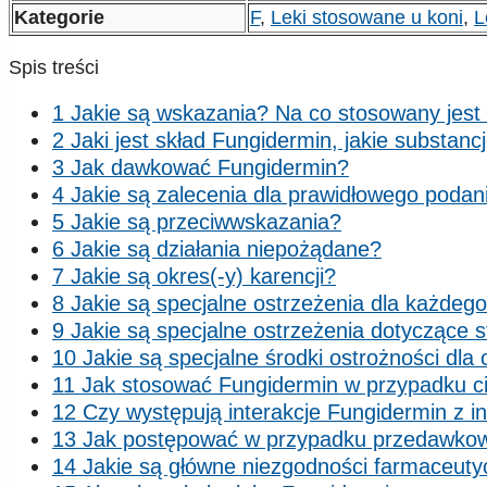
Kategorie
F
,
Leki stosowane u koni
,
L
Spis treści
1 Jakie są wskazania? Na co stosowany jest
2 Jaki jest skład Fungidermin, jakie substanc
3 Jak dawkować Fungidermin?
4 Jakie są zalecenia dla prawidłowego podan
5 Jakie są przeciwwskazania?
6 Jakie są działania niepożądane?
7 Jakie są okres(-y) karencji?
8 Jakie są specjalne ostrzeżenia dla każdeg
9 Jakie są specjalne ostrzeżenia dotyczące 
10 Jakie są specjalne środki ostrożności dl
11 Jak stosować Fungidermin w przypadku ciąż
12 Czy występują interakcje Fungidermin z i
13 Jak postępować w przypadku przedawko
14 Jakie są główne niezgodności farmaceut