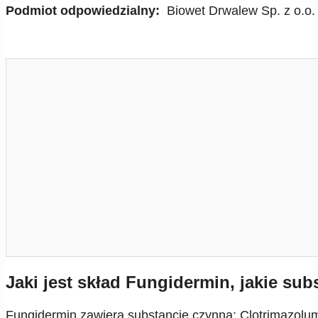
Podmiot odpowiedzialny:
Biowet Drwalew Sp. z o.o.
Jaki jest skład Fungidermin, jakie sub
Fungidermin zawiera substancję czynną: Clotrimazolu