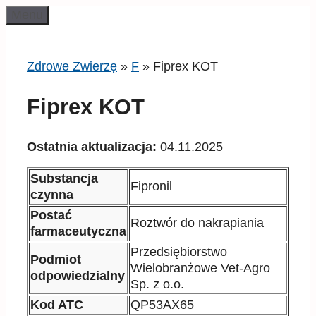
Przeskocz
Menu
do
treści
Zdrowe Zwierzę
»
F
»
Fiprex KOT
Fiprex KOT
Ostatnia aktualizacja:
04.11.2025
Substancja
Fipronil
czynna
Postać
Roztwór do nakrapiania
farmaceutyczna
Przedsiębiorstwo
Podmiot
Wielobranżowe Vet-Agro
odpowiedzialny
Sp. z o.o.
Kod ATC
QP53AX65