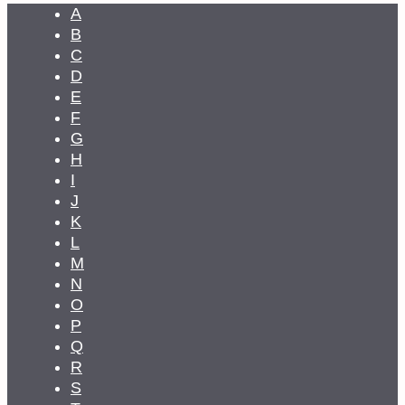
A
B
C
D
E
F
G
H
I
J
K
L
M
N
O
P
Q
R
S