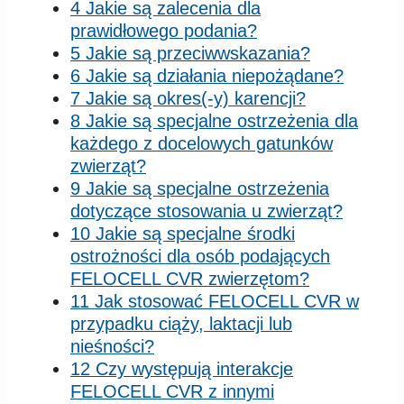
4 Jakie są zalecenia dla
prawidłowego podania?
5 Jakie są przeciwwskazania?
6 Jakie są działania niepożądane?
7 Jakie są okres(-y) karencji?
8 Jakie są specjalne ostrzeżenia dla
każdego z docelowych gatunków
zwierząt?
9 Jakie są specjalne ostrzeżenia
dotyczące stosowania u zwierząt?
10 Jakie są specjalne środki
ostrożności dla osób podających
FELOCELL CVR zwierzętom?
11 Jak stosować FELOCELL CVR w
przypadku ciąży, laktacji lub
nieśności?
12 Czy występują interakcje
FELOCELL CVR z innymi