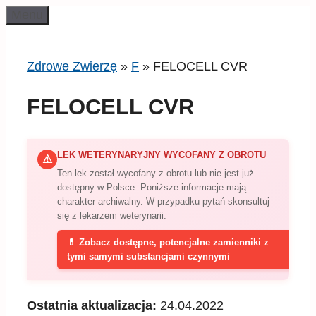
Przeskocz
Menu
do
treści
Zdrowe Zwierzę
»
F
»
FELOCELL CVR
FELOCELL CVR
LEK WETERYNARYJNY WYCOFANY Z OBROTU
⚠
Ten lek został wycofany z obrotu lub nie jest już
dostępny w Polsce. Poniższe informacje mają
charakter archiwalny. W przypadku pytań skonsultuj
się z lekarzem weterynarii.
💊 Zobacz dostępne, potencjalne zamienniki z
tymi samymi substancjami czynnymi
Ostatnia aktualizacja:
24.04.2022