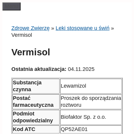
Przeskocz
Menu
do
treści
Zdrowe Zwierzę
»
Leki stosowane u świń
»
Vermisol
Vermisol
Ostatnia aktualizacja:
04.11.2025
Substancja
Lewamizol
czynna
Postać
Proszek do sporządzania
farmaceutyczna
roztworu
Podmiot
Biofaktor Sp. z o.o.
odpowiedzialny
Kod ATC
QP52AE01