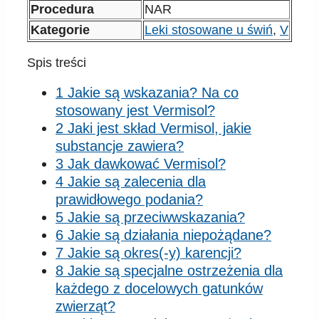
Procedura
NAR
Kategorie
Leki stosowane u świń
,
V
Spis treści
1 Jakie są wskazania? Na co
stosowany jest Vermisol?
2 Jaki jest skład Vermisol, jakie
substancje zawiera?
3 Jak dawkować Vermisol?
4 Jakie są zalecenia dla
prawidłowego podania?
5 Jakie są przeciwwskazania?
6 Jakie są działania niepożądane?
7 Jakie są okres(-y) karencji?
8 Jakie są specjalne ostrzeżenia dla
każdego z docelowych gatunków
zwierząt?