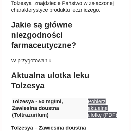
Jakie są główne
niezgodności
farmaceutyczne?
W przygotowaniu.
Aktualna ulotka leku
Tolzesya
Tolzesya - 50 mg/ml,
Pobierz
Zawiesina doustna
aktualną
(Toltrazurilum)
ulotkę (PDF)
Tolzesya – Zawiesina doustna
Ściągnij dokument PDF