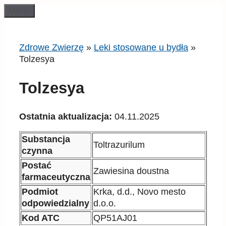
Przeskocz
Menu
do
treści
Zdrowe Zwierzę
»
Leki stosowane u bydła
»
Tolzesya
Tolzesya
Ostatnia aktualizacja:
04.11.2025
Substancja
Toltrazurilum
czynna
Postać
Zawiesina doustna
farmaceutyczna
Podmiot
Krka, d.d., Novo mesto
odpowiedzialny
d.o.o.
Kod ATC
QP51AJ01