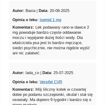
Komentarz:
Lek podawany rano w dawce 2
mg powoduje bardzo częste oddawanie
moczu i wypijanie dużej ilości wody. Dla
właściciela psa jest to bardzo męczące,
siedzi psychicznie, nie można nigdzie wyjść
ani nic załatwić.
Autor:
lada_co |
Data:
25-07-2025
Opinia o leku:
Versifel CVR
Komentarz:
Mój śliczny kotek w czwartej
dobie po podaniu szczepionki, okulał i stał się
osowiały. Ma dopiero 9 tygodni i bardzo się o
niego martwię.
Autor:
Darek |
Data:
11-07-2025