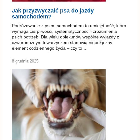
psich potrzeb. Dla wielu opiekunów wspólne wyjazdy z
czworonożnym towarzyszem stanowią nieodłączny
element codziennego życia – czy to …
8 grudnia 2025
Nieprawidłowy rozwój zębów trzonowych u
psa
Nieprawidłowy rozwój zębów trzonowych u psa to złożone
zaburzenie stomatologiczne, które może znacząco