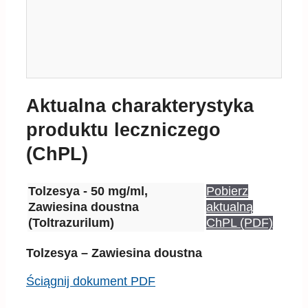
Aktualna charakterystyka
produktu leczniczego
(ChPL)
Tolzesya - 50 mg/ml,
Pobierz
Zawiesina doustna
aktualną
(Toltrazurilum)
ChPL (PDF)
Tolzesya – Zawiesina doustna
Ściągnij dokument PDF
Opinie, forum - zapoznaj się
z doświadczeniami innych