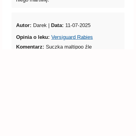
Opinia o leku:
Versiguard Rabies
Komentarz:
Suczka maltipoo źle
zareagowała, cały dzień apatyczna i trzęsie
uszami. Na drugi dzień jest lepiej, ale nadal
macha głową i trzepie uszami, choć już
mniej.
A
B
C
D
E
F
G
H
I
J