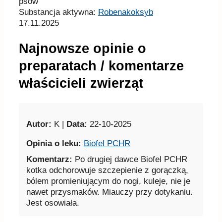
preparatach / komentarze
właścicieli zwierząt
Autor:
K |
Data:
22-10-2025
Opinia o leku:
Biofel PCHR
Komentarz:
Po drugiej dawce Biofel PCHR
kotka odchorowuje szczepienie z gorączką,
bólem promieniującym do nogi, kuleje, nie je
nawet przysmaków. Miauczy przy dotykaniu.
Jest osowiała.
Autor:
Basia |
Data:
20-08-2025
Opinia o leku:
Isemid 1 mg