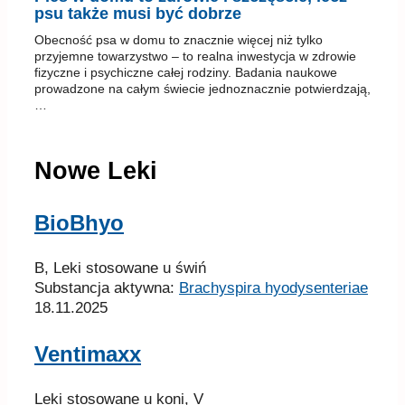
…
Nowe Leki
BioBhyo
B, Leki stosowane u świń
Substancja aktywna:
Brachyspira hyodysenteriae
18.11.2025
Ventimaxx
Leki stosowane u koni, V
Substancja aktywna:
Klenbuterol
18.11.2025
Dehispot