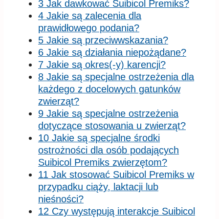
3 Jak dawkować Suibicol Premiks?
4 Jakie są zalecenia dla
prawidłowego podania?
5 Jakie są przeciwwskazania?
6 Jakie są działania niepożądane?
7 Jakie są okres(-y) karencji?
8 Jakie są specjalne ostrzeżenia dla
każdego z docelowych gatunków
zwierząt?
9 Jakie są specjalne ostrzeżenia
dotyczące stosowania u zwierząt?
10 Jakie są specjalne środki
ostrożności dla osób podających
Suibicol Premiks zwierzętom?
11 Jak stosować Suibicol Premiks w
przypadku ciąży, laktacji lub
nieśności?
12 Czy występują interakcje Suibicol