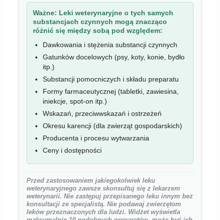
Ważne:
Leki weterynaryjne o tych samych
substancjach czynnych mogą znacząco
różnić się między sobą pod względem:
Dawkowania i stężenia substancji czynnych
Gatunków docelowych (psy, koty, konie, bydło
itp.)
Substancji pomocniczych i składu preparatu
Formy farmaceutycznej (tabletki, zawiesina,
iniekcje, spot-on itp.)
Wskazań, przeciwwskazań i ostrzeżeń
Okresu karencji (dla zwierząt gospodarskich)
Producenta i procesu wytwarzania
Ceny i dostępności
Przed zastosowaniem jakiegokolwiek leku
weterynaryjnego zawsze skonsultuj się z lekarzem
weterynarii. Nie zastępuj przepisanego leku innym bez
konsultacji ze specjalistą. Nie podawaj zwierzętom
leków przeznaczonych dla ludzi. Widżet wyświetla
maksymalnie 10 podobnych preparatów, może być ich