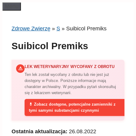
Przeskocz
Menu
do
treści
Zdrowe Zwierzę
»
S
»
Suibicol Premiks
Suibicol Premiks
LEK WETERYNARYJNY WYCOFANY Z OBROTU
⚠
Ten lek został wycofany z obrotu lub nie jest już
dostępny w Polsce. Poniższe informacje mają
charakter archiwalny. W przypadku pytań skonsultuj
się z lekarzem weterynarii.
💊 Zobacz dostępne, potencjalne zamienniki z
tymi samymi substancjami czynnymi
Ostatnia aktualizacja:
26.08.2022