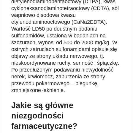
dietylenodiaminopentaoctowy (DTPA), kwas
cykloheksanodiaminotetraoctowy (CDTA), sól
wapniowo disodowa kwasu
etylenodiaminooctowego (CaNa2EDTA).
Wartość LD50 po doustnym podaniu
sulfonamidów, ustalona w badaniach na
szczurach, wynosi od 500 do 2000 mg/kg. W
ostrych zatruciach sulfonamidami opisuje się
objawy ze strony układu nerwowego, tj.
nieskoordynowane ruchy, senność i śpiączkę.
Po przedłużonym podawaniu niewydolność
nerek, krwiomocz, zaburzenia ze strony
przewodu pokarmowego – biegunkę,
zmniejszone łaknienie.
Jakie są główne
niezgodności
farmaceutyczne?