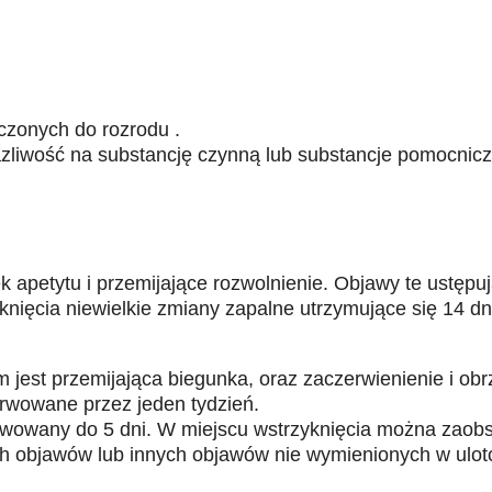
czonych do rozrodu .
azliwość na substancję czynną lub substancje pomocnicz
 apetytu i przemijające rozwolnienie. Objawy te ustępu
ięcia niewielkie zmiany zapalne utrzymujące się 14 dn
st przemijająca biegunka, oraz zaczerwienienie i obrz
rwowane przez jeden tydzień.
wowany do 5 dni. W miejscu wstrzyknięcia można zaobs
bjawów lub innych objawów nie wymienionych w ulotce i