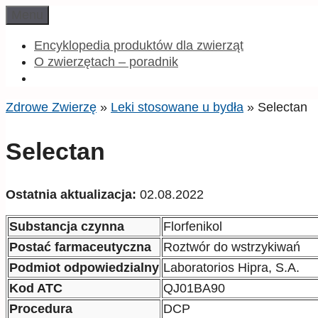
Przeskocz
Menu
do
treści
Encyklopedia produktów dla zwierząt
O zwierzętach – poradnik
Zdrowe Zwierzę
»
Leki stosowane u bydła
»
Selectan
Selectan
Ostatnia aktualizacja:
02.08.2022
Substancja czynna
Florfenikol
Postać farmaceutyczna
Roztwór do wstrzykiwań
Podmiot odpowiedzialny
Laboratorios Hipra, S.A.
Kod ATC
QJ01BA90
Procedura
DCP