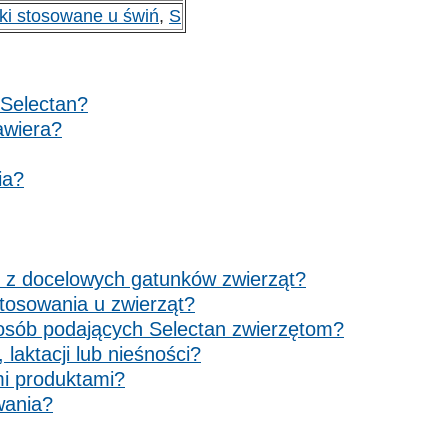
ki stosowane u świń
,
S
 Selectan?
zawiera?
ia?
o z docelowych gatunków zwierząt?
stosowania u zwierząt?
a osób podających Selectan zwierzętom?
laktacji lub nieśności?
mi produktami?
wania?