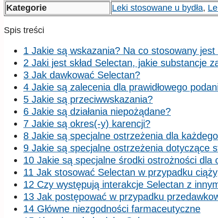
Kategorie
Leki stosowane u bydła
,
Le
Spis treści
1 Jakie są wskazania? Na co stosowany jest
2 Jaki jest skład Selectan, jakie substancje 
3 Jak dawkować Selectan?
4 Jakie są zalecenia dla prawidłowego podan
5 Jakie są przeciwwskazania?
6 Jakie są działania niepożądane?
7 Jakie są okres(-y) karencji?
8 Jakie są specjalne ostrzeżenia dla każdeg
9 Jakie są specjalne ostrzeżenia dotyczące 
10 Jakie są specjalne środki ostrożności dl
11 Jak stosować Selectan w przypadku ciąży, 
12 Czy występują interakcje Selectan z inny
13 Jak postępować w przypadku przedawko
14 Główne niezgodności farmaceutyczne