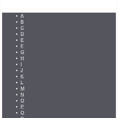
A
B
C
D
E
F
G
H
I
J
K
L
M
N
O
P
Q