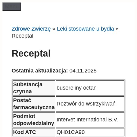
Przeskocz
Menu
do
treści
Zdrowe Zwierzę
»
Leki stosowane u bydła
»
Receptal
Receptal
Ostatnia aktualizacja:
04.11.2025
Substancja
busereliny octan
czynna
Postać
Roztwór do wstrzykiwań
farmaceutyczna
Podmiot
Intervet International B.V.
odpowiedzialny
Kod ATC
QH01CA90