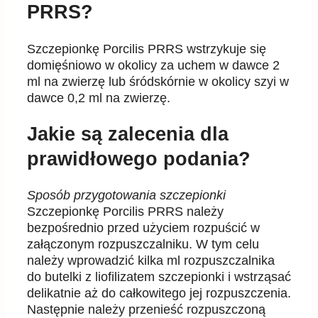
PRRS?
Szczepionkę
Porcilis PRRS
wstrzykuj
e się
domięśniowo w okolicy za uchem
w
daw
ce
2
ml na zwierzę lub
śródskórnie w okolicy szyi w
dawce 0,2 ml na zwierzę.
Jakie są zalecenia dla
prawidłowego podania?
Sposób przygo
towania szczepionki
Szczepionkę Porcilis PRRS należy
bezpośrednio przed użyciem rozpuścić w
załączonym rozpuszczalniku. W tym
celu
należy wprowadzić kilka ml rozpuszczalnika
do butelki z liofilizatem szczepionki i wstrząsać
delikatnie aż do całkowitego jej rozpuszczenia
.
Następnie należy przenieść rozpuszczoną