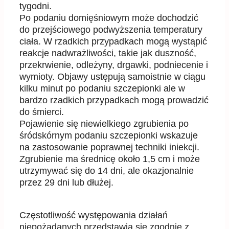
tygodni.
Po podaniu domięśniowym może dochodzić
do przejściowego podwyższenia temperatury
ciała. W
rzadkich przypadkach mogą wystąpić
reakcje nadwrażliwości, takie jak duszność,
przekrwienie,
odleżyny, drgawki, podniecenie i
wymioty. Objawy ustępuj
ą samoistnie w ciągu
kilku minut po
podaniu szczepionki ale w
bardzo rzadkich przypadkach mogą prowadzić
do
śmierci.
Pojawienie się niewielkiego zgrubienia po
śródskórnym podaniu szczepionki wskazuje
na
zastosowanie poprawnej techniki iniekcji.
Zgrubienie
ma średnicę około 1,5 cm i może
utrzymywać
się do 14 dni, ale okazjonalnie
przez 29 dni lub dłużej.
Częstotliwość występowania działań
niepożądanych przedstawia się zgodnie z