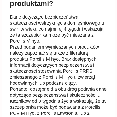
produktami?
Dane dotyczące bezpieczeństwa i
skuteczności wstrzyknięcia domięśniowego u
świń w wie
ku co
najmniej 4 tygodni wskazują,
że ta szczepionka może być mieszana z
Porcilis M hyo.
Przed podaniem wymieszanych produktów
należy zapoznać się także z literaturą
produktu Porcilis M
hyo.
Brak dostępnych
informacji dotyczących bezpieczeństwa i
skuteczno
ści stosowania Porcilis
PRRS
zmieszanego z Porcilis M Hyo u zwierząt
hodowlanych lub podczas ciąży.
Ponadto,
dostępne
dla
obu dróg podania
d
ane
dotyczące bezpieczeństwa i skuteczności
u
tuczników
od 3 tygodnia życia wskazują, że ta
szczepionka może być podawana
z
Porcilis
PCV M Hyo
, z
Porcilis Lawsonia, lub z