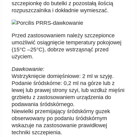
szczepionkę
do butelki z pozostałą ilością
rozpuszczalnika i dokładnie wymieszać.
Przed
zastosowaniem należy
szczepion
ce
umożliwić
osiągnięci
e
temperatury pokojowej
(15°C
–
25°C)
,
dobrze wstrząsnąć przed
użyciem.
Dawkowanie:
Wstrzyknięcie domięśniowe: 2 ml w szyję.
Podanie śródskórne: 0,2 ml na górze lub z
lewej lub prawej strony szyi, lub wzdłuż mięśni
grzbietu z
zastosowaniem urządzenia do
podawania śródskórnego.
Niewielki przemijający śródskórny guzek
obserwowany po podaniu śródskórnym
wskazuje na
zastosowanie prawidłowej
techniki szczepienia.