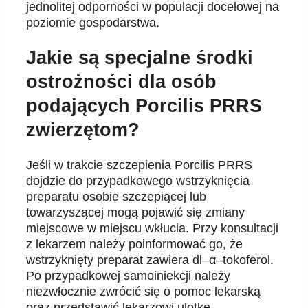
jednolitej odporności w populacji docelowej na
poziomie
gospodarstwa
.
Jakie są specjalne środki
ostrożności dla osób
podających Porcilis PRRS
zwierzętom?
Jeśli w trakcie szczepienia Porcilis PRRS
dojdzie do przypadkowego wstrzyknięcia
preparatu osobie szczepiącej lub
towarzyszącej mogą pojawić się zmiany
miejscowe w miejscu wkłucia. Przy konsultacji
z lekarzem
należy poinformować go, że
wstrzy
knięty preparat zawiera dl
–
α
–
tokoferol.
Po przypadkowej
samoiniekcji
należy
niezwłocznie zwrócić się o pomoc lekarską
oraz przedstawić lekarzowi ulot
kę