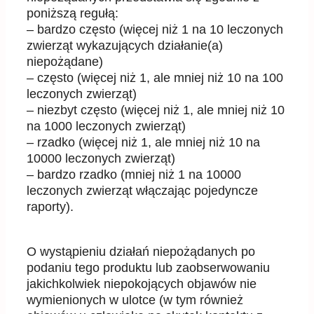
poniższą regułą:
–
bardzo często (więcej niż 1 na 10
leczonych
zwierząt wykazujących działanie(a)
niepożądane)
–
często (więcej niż 1
,
ale mniej niż 10 na 100
leczonych
zwierząt)
–
niezbyt często (więcej niż 1
,
ale mniej niż 10
na 1000
leczonych
zwierząt)
–
rzadko (więcej niż 1
,
ale mniej niż 10 na
10000
leczonych
zw
ierząt)
–
bardzo rzadko (
mniej
niż 1 na 10000
leczonych
zwierząt włączając pojedyncze
raporty).
O wystąpieniu działań niepożądanych po
podaniu tego produktu lub zaobserwowaniu
jakichkolwiek
niepokojących objawów nie
wymienionych w ulotce (w tym
również