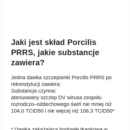
Jaki jest skład Porcilis
PRRS, jakie substancje
zawiera?
Jedna dawka szczepionki Porcilis PRRS po
rekonstytucji zawiera:
Substancja czynna:
atenuowany szczep DV wirusa zespołu
rozrodczo
–
oddechowego świń nie mniej niż
10
4,0
TCID
50
i nie
więcej niż 10
6,3
TCID
50
*
* Dawka zakażająca hodowlę tkankową w