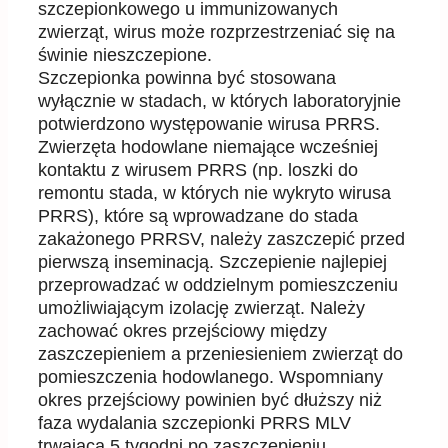
szczepionkowego u
immunizowanych
zwierząt, wirus może rozprzestrzeniać się na
świnie niesz
czepione.
Szczepionka powinna być stosowana
wyłącznie w stadach, w których laboratoryjnie
potwierdzono
występowanie wirusa PRRS.
Zwierzęta hodowlane niemające wcześniej
kontaktu z wirusem PRRS (np. loszki do
remontu stada, w
których nie wykryto wirusa
PRR
S), które są wprowadzane do stada
zakażonego PRRSV, należy
zaszczepić przed
pierwszą inseminacją. Szczepienie najlepiej
przeprowadzać w oddzielnym
pomieszczeniu
umożliwiającym izolację zwierząt. Należy
zachować okres przejściowy między
zaszczepieniem a prz
eniesieniem zwierząt do
pomieszczenia hodowlanego. Wspomniany
okres
przejściowy powinien być dłuższy niż
faza wydalania szczepionki PRRS MLV
trwająca 5 tygodni
po
zaszczepieniu.