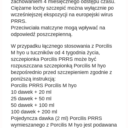
zachowaniem 4 miesięcznego odstępu czasu.
Ciężarne lochy szczepić można wyłącznie
po
wcześniejszej ekspozycji na europejski wirus
PRRS.
Przeciwciała matczyne mogą wpływać na
odpowiedź poszczepienną.
W przypadku łącznego stosowania z Porcilis
M hyo u tuczników od 4 tygodnia życia,
szczepionka
Porcilis PRRS może być
rozpuszczana szcze
pionką Porcilis M hyo
bezpośrednio przed szczepieniem
zgodnie z
poniższą instrukcją:
Porcilis PRRS
Porcilis M hyo
10 dawek
+
20 ml
25 dawek
+
50 ml
50 dawek
+
100 ml
100 dawek
+
200 ml
Pojedyncza dawka (2 ml) Porcilis PRRS
wymieszanego z Porcilis M hyo jest podawana