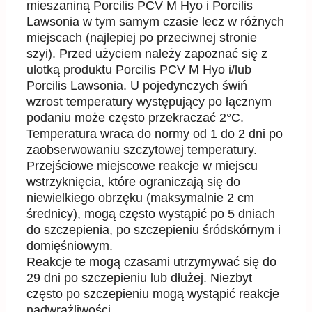
mieszaniną
Porcilis PCV M Hyo
i
Porcilis
Lawsonia
w tym samym czasie
lecz
w różnych
miejscach
(n
ajlepiej po przeciwnej stronie
szyi
)
.
Przed użyciem
n
ależy zapoznać się z
ulotką
produktu Porcilis PCV M Hyo
i/lub
Porcilis Lawsonia
. U pojedynczych świń
wzrost
temperatury
występujący po łącznym
podaniu
może często przekraczać 2°C.
Temperatura wraca do
normy od 1 do 2 dni po
zaobserwowaniu
szczytowej temperatury.
Przejściowe miejscowe reakcje w
miejscu
wstrzyknięcia, które ograniczają się do
niewielkiego obrzęku (maksymalnie 2 cm
średnicy),
mogą często wystąpić po 5 dniach
d
o szczepieni
a
, po szczepieniu śródskórnym i
domięśniowym.
Reakcje t
e mogą czasami utrzymywać się do
29 dni po szczepieniu lub dłużej.
N
iezbyt
często po
szczepieniu mogą wystąpić
r
eakcje
nadwrażliwości.