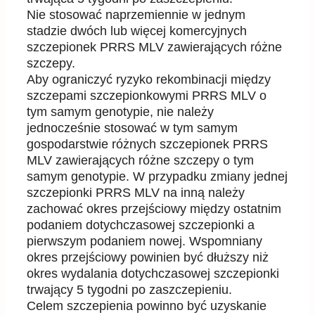
Nie stosować naprzemiennie w jednym
stadzie dwóch lub więcej komercyjnych
szcz
epionek PRRS
MLV
zawierających różne
szczepy.
Aby ograniczyć ryzyko rekombinacji między
szczepami szczepionkowymi PRRS MLV o
tym samym
genotypie, nie należy
jednocześnie stosować w tym samym
gospodarstwie różnych szczepionek PRRS
MLV zawierających różne s
zczepy o tym
samym genotypie. W przypadku zmiany jednej
szczepionki
PRRS MLV na inną należy
zachować okres przejściowy między ostatnim
podaniem dotychczasowej
szczepionki a
pierwszym podaniem nowej. Wspomniany
okres przejściowy powinien być dłuższy niż
okres wydalania dotychczasowej szczepionki
trwający 5 tygodni
po zaszczepieniu.
Celem szczepienia powinno być
uzyskanie