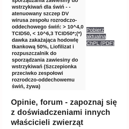
sporządzania zawiesiny do
wstrzykiwań dla świń - -
atenuowany szczep DV
wirusa zespołu rozrodczo-
oddechowego świń: > 10^4,0
Pobierz
TCID50, < 10^6,3 TCID50*;(*)
aktualną
dawka zakażająca hodowlę
ChPL (PDF)
tkankową 50%, Liofilizat i
rozpuszczalnik do
sporządzania zawiesiny do
wstrzykiwań (Szczepionka
przeciwko zespołowi
rozrodczo-oddechowemu
świń, żywa)
Opinie, forum - zapoznaj się
z doświadczeniami innych
właścicieli zwierząt