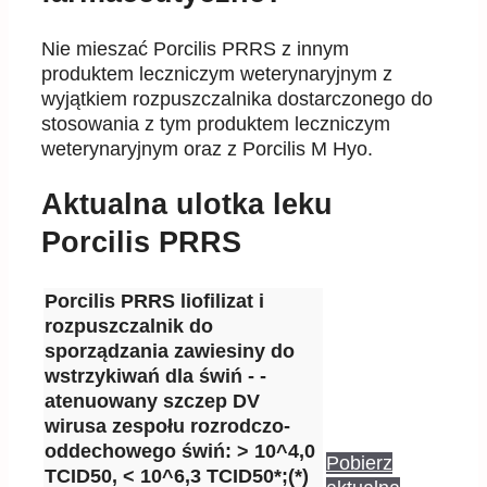
Nie mieszać Porcilis PRRS z innym
produktem leczniczym weterynaryjnym z
wyjątkiem rozpuszczalnika
dostarczonego
do
stosowania z tym produk
tem leczniczym
weterynaryjnym oraz z Porcilis M Hyo
.
Aktualna ulotka leku
Porcilis PRRS
Porcilis PRRS liofilizat i
rozpuszczalnik do
sporządzania zawiesiny do
wstrzykiwań dla świń - -
atenuowany szczep DV
wirusa zespołu rozrodczo-
oddechowego świń: > 10^4,0
Pobierz
TCID50, < 10^6,3 TCID50*;(*)