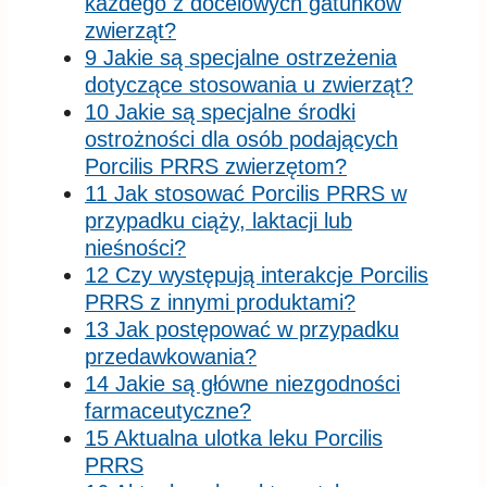
każdego z docelowych gatunków
zwierząt?
9 Jakie są specjalne ostrzeżenia
dotyczące stosowania u zwierząt?
10 Jakie są specjalne środki
ostrożności dla osób podających
Porcilis PRRS zwierzętom?
11 Jak stosować Porcilis PRRS w
przypadku ciąży, laktacji lub
nieśności?
12 Czy występują interakcje Porcilis
PRRS z innymi produktami?
13 Jak postępować w przypadku
przedawkowania?
14 Jakie są główne niezgodności
farmaceutyczne?
15 Aktualna ulotka leku Porcilis
PRRS