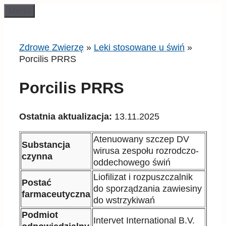
Przeskocz
Menu
do
treści
Zdrowe Zwierzę
»
Leki stosowane u świń
»
Porcilis PRRS
Porcilis PRRS
Ostatnia aktualizacja:
13.11.2025
Atenuowany szczep DV
Substancja
wirusa zespołu rozrodczo-
czynna
oddechowego świń
Liofilizat i rozpuszczalnik
Postać
do sporządzania zawiesiny
farmaceutyczna
do wstrzykiwań
Podmiot
Intervet International B.V.