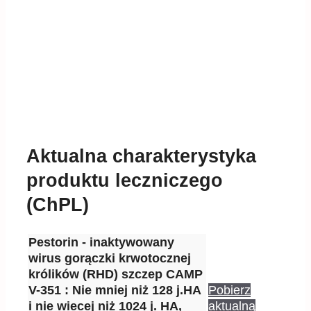
Aktualna charakterystyka
produktu leczniczego
(ChPL)
Pestorin - inaktywowany
wirus gorączki krwotocznej
królików (RHD) szczep CAMP
V-351 : Nie mniej niż 128 j.HA
Pobierz
i nie wiecej niż 1024 j. HA,
aktualną