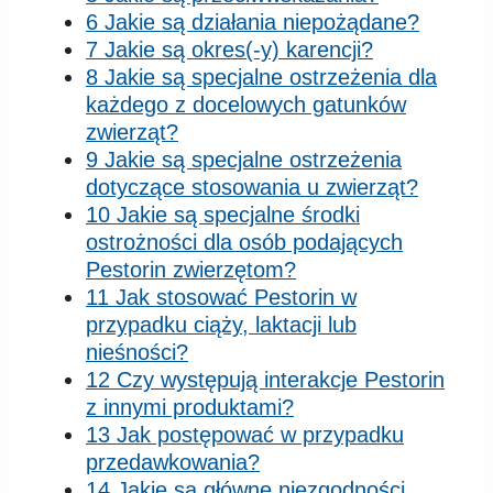
6 Jakie są działania niepożądane?
7 Jakie są okres(-y) karencji?
8 Jakie są specjalne ostrzeżenia dla
każdego z docelowych gatunków
zwierząt?
9 Jakie są specjalne ostrzeżenia
dotyczące stosowania u zwierząt?
10 Jakie są specjalne środki
ostrożności dla osób podających
Pestorin zwierzętom?
11 Jak stosować Pestorin w
przypadku ciąży, laktacji lub
nieśności?
12 Czy występują interakcje Pestorin
z innymi produktami?
13 Jak postępować w przypadku
przedawkowania?
14 Jakie są główne niezgodności