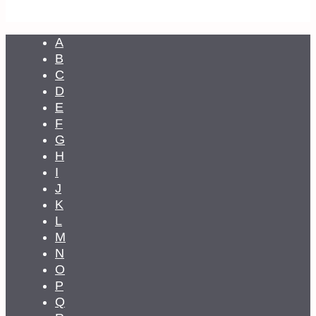
A
B
C
D
E
F
G
H
I
J
K
L
M
N
O
P
Q