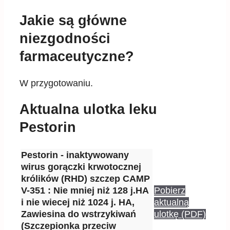
Jakie są główne
niezgodności
farmaceutyczne?
W przygotowaniu.
Aktualna ulotka leku
Pestorin
Pestorin - inaktywowany
wirus gorączki krwotocznej
królików (RHD) szczep CAMP
V-351 : Nie mniej niż 128 j.HA
Pobierz
i nie wiecej niż 1024 j. HA,
aktualną
Zawiesina do wstrzykiwań
ulotkę (PDF)
(Szczepionka przeciw