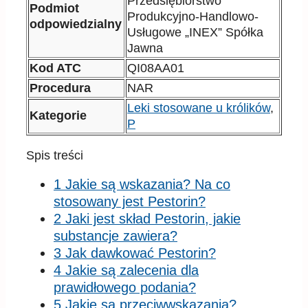
Przedsiębiorstwo
Podmiot
Produkcyjno-Handlowo-
odpowiedzialny
Usługowe „INEX” Spółka
Jawna
Kod ATC
QI08AA01
Procedura
NAR
Leki stosowane u królików
,
Kategorie
P
Spis treści
1 Jakie są wskazania? Na co
stosowany jest Pestorin?
2 Jaki jest skład Pestorin, jakie
substancje zawiera?
3 Jak dawkować Pestorin?
4 Jakie są zalecenia dla
prawidłowego podania?
5 Jakie są przeciwwskazania?