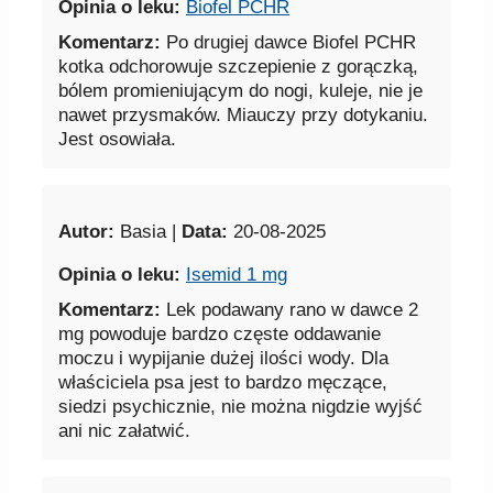
Opinia o leku:
Biofel PCHR
Komentarz:
Po drugiej dawce Biofel PCHR
kotka odchorowuje szczepienie z gorączką,
bólem promieniującym do nogi, kuleje, nie je
nawet przysmaków. Miauczy przy dotykaniu.
Jest osowiała.
Autor:
Basia |
Data:
20-08-2025
Opinia o leku:
Isemid 1 mg
Komentarz:
Lek podawany rano w dawce 2
mg powoduje bardzo częste oddawanie
moczu i wypijanie dużej ilości wody. Dla
właściciela psa jest to bardzo męczące,
siedzi psychicznie, nie można nigdzie wyjść
ani nic załatwić.