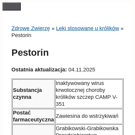
Przeskocz
Menu
do
treści
Zdrowe Zwierzę
»
Leki stosowane u królików
»
Pestorin
Pestorin
Ostatnia aktualizacja:
04.11.2025
Inaktywowany wirus
Substancja
krwotocznej choroby
czynna
królików szczep CAMP V-
351
Postać
Zawiesina do wstrzykiwań
farmaceutyczna
Grabikowski-Grabikowska