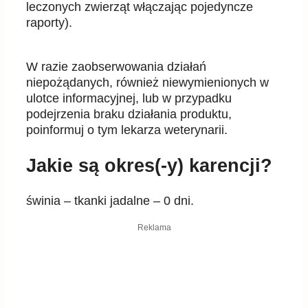
leczonych zwierz
ą
t wł
ą
czaj
ą
c pojedyncze
raporty).
W razie zaobserwowania działa
ń
niepo
żą
danych, równie
ż
niewymienionych w
ulotce informacyjnej,
lub w przypadku
podejrzenia braku działania produktu,
poinformuj o tym lekarza weterynarii.
Jakie są okres(-y) karencji?
świnia – tkanki jadalne – 0 dni.
Reklama