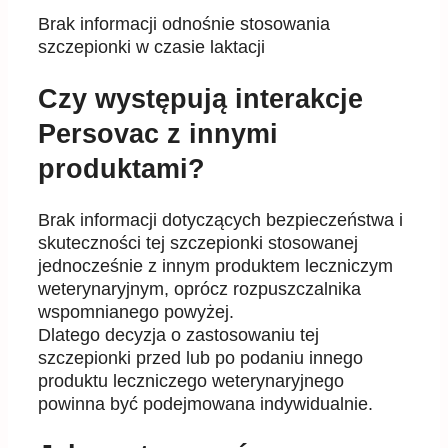
Brak informacji odno
ś
nie stosowania
szczepionki w czasie laktacji
Czy występują interakcje
Persovac z innymi
produktami?
Brak informacji dotycz
ą
cych bezpiecze
ń
stwa i
skuteczno
ś
ci tej szczepionki stosowanej
jednocze
ś
nie z
innym produktem leczniczym
weterynaryjnym, oprócz rozpuszczalnika
wspomnianego powy
ż
ej.
Dlatego decyzja o zastosowaniu tej
szczepionki przed lub po podaniu innego
produktu leczniczego
weterynaryjnego
powinna by
ć
podejmowana indywidualnie.