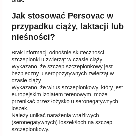
Brak.
Jak stosować Persovac w
przypadku ciąży, laktacji lub
nieśności?
Brak informacji odno
ś
nie skuteczno
ś
ci
szczepionki u zwierz
ą
t w czasie ci
ąż
y.
Wykazano,
ż
e szczep szczepionkowy jest
bezpieczny u seropozytywnych zwierz
ą
t w
czasie ci
ąż
y.
Wykazano,
ż
e wirus szczepionkowy, który jest
europejskim izolatem terenowym, mo
ż
e
przenika
ć
przez ło
ż
ysko u seronegatywnych
loszek.
Nale
ż
y unika
ć
nara
ż
enia wra
ż
liwych
(seronegatywnych) loszek/loch na szczep
szczepionkowy.