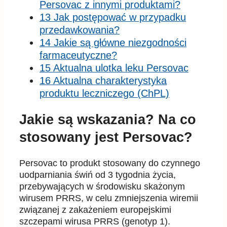
Persovac z innymi produktami?
13 Jak postępować w przypadku
przedawkowania?
14 Jakie są główne niezgodności
farmaceutyczne?
15 Aktualna ulotka leku Persovac
16 Aktualna charakterystyka
produktu leczniczego (ChPL)
Jakie są wskazania? Na co
stosowany jest Persovac?
Persovac to produkt stosowany d
o czynnego
uodparniania
ś
wi
ń
od 3 tygodnia
ż
ycia,
przebywaj
ą
cych w
ś
rodowisku ska
ż
onym
wirusem PRRS, w celu zmniejszenia wiremii
zwi
ą
zanej z zaka
ż
eniem europejskimi
szczepami wirusa
PRRS (genotyp 1).