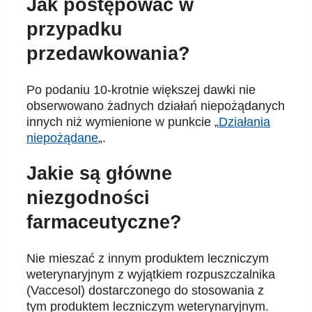
Jak postępować w
przypadku
przedawkowania?
Po podaniu 10-krotnie wi
ę
kszej dawki nie
obserwowano
ż
adnych działa
ń
niepo
żą
danych
innych ni
ż
wymienione w punkcie „
Działania
niepożądane
„.
Jakie są główne
niezgodności
farmaceutyczne?
Nie miesza
ć
z innym produktem leczniczym
weterynaryjnym z wyj
ą
tkiem rozpuszczalnika
(Vaccesol)
dostarczonego do stosowania z
tym produktem leczniczym weterynaryjnym.