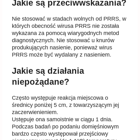
Jakie są przeciwwskazania?
Nie stosowa
ć
w stadach wolnych od PRRS, w
których obecno
ść
wirusa PRRS nie została
wykazana za
pomoc
ą
wiarygodnych metod
diagnostycznych. Nie stosowa
ć
u knurów
produkuj
ą
cych nasienie,
poniewa
ż
wirus
PRRS mo
ż
e by
ć
wydalany z nasieniem.
Jakie są działania
niepożądane?
Cz
ę
sto wyst
ę
puje reakcja miejscowa o
ś
rednicy poni
ż
ej 5 cm, z towarzysz
ą
cym jej
zaczerwienieniem.
Ust
ę
puje ona samoistnie w ci
ą
gu 1 dnia.
Podczas bada
ń
po podaniu domi
ęś
niowym
bardzo cz
ę
sto
wyst
ę
pował przej
ś
ciowy