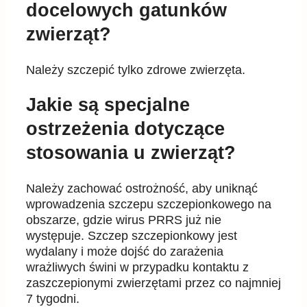
docelowych gatunków
zwierząt?
Nale
ż
y szczepi
ć
tylko zdrowe zwierz
ę
ta
.
Jakie są specjalne
ostrzeżenia dotyczące
stosowania u zwierząt?
Nale
ż
y zachowa
ć
ostro
ż
no
ść
, aby unikn
ąć
wprowadzenia szczepu szczepionkowego na
obszarze,
gdzie wirus PRRS ju
ż
nie
wyst
ę
puje. Szczep szczepionkowy jest
wydalany i mo
ż
e doj
ść
do zara
ż
enia
wra
ż
liwych
ś
wini w przypadku kontaktu z
zaszczepionymi zwierz
ę
tami przez co najmniej
7 tygodni.