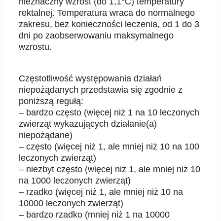
nieznaczny wzrost (do 1,1°C) temperatury
rektalnej. Temperatura wraca do
normalnego
zakresu, bez konieczno
ś
ci leczenia, od 1 do 3
dni po zaobserwowaniu maksymalnego
wzrostu.
Cz
ę
stotliwo
ść
wyst
ę
powania działa
ń
niepo
żą
danych przedstawia si
ę
zgodnie z
poni
ż
sz
ą
reguł
ą
:
– bardzo cz
ę
sto (wi
ę
cej ni
ż
1 na 10 leczonych
zwierz
ą
t wykazuj
ą
cych działanie(a)
niepo
żą
dane)
– cz
ę
sto (wi
ę
cej ni
ż
1, ale mniej ni
ż
10 na 100
leczonych zwierz
ą
t)
– niezbyt cz
ę
sto (wi
ę
cej ni
ż
1, ale mniej ni
ż
10
na 1000 leczonych zwierz
ą
t)
– rzadko (wi
ę
cej ni
ż
1, ale mniej ni
ż
10 na
10000 leczonych zwierz
ą
t)
– bardzo rzadko (mniej ni
ż
1 na 10000