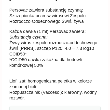
Persovac zawiera substancję czynną:
Szczepionka przeciw wirusowi Zespołu
Rozrodczo-Oddechowego Świń, żywa
Ka
ż
da dawka (1 ml) Persovac zawiera:
Substancja czynna:
Ż
ywy wirus zespołu rozrodczo-oddechowego
ś
wi
ń
(PRRS), szczep P120: 4,0 – 7,3 log
10
CCID
50
*
*CCID
50
dawka zaka
ź
na dla hodowli
komórkowej 50%
Liofilizat: homogeniczna peletka w kolorze
złamanej bieli.
Rozpuszczalnik (Vaccesol): klarowny, wodny
roztwór.