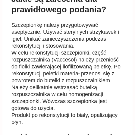
prawidłowego podania?
Szczepionk
ę
nale
ż
y przygotowywa
ć
aseptycznie. U
ż
ywa
ć
sterylnych strzykawek i
igieł. Unika
ć
zanieczyszczenia podczas
rekonstytucji i stosowania.
W celu rekonstytucji szczepionki, cz
ęść
rozpuszczalnika (Vaccesol) nale
ż
y przenie
ść
do fiolki
zawieraj
ą
cej liofilizowan
ą
peletk
ę
. Po
rekonstytucji peletki materiał przenosi si
ę
z
powrotem do
butelki z rozpuszczalnikiem.
Nale
ż
y delikatnie wstrz
ą
sa
ć
butelk
ą
rozpuszczalnika w celu
homogenizacji
szczepionki. Wówczas szczepionka jest
gotowa do u
ż
ycia.
Produkt po rekonstytucji to biały, opalizuj
ą
cy
płyn.