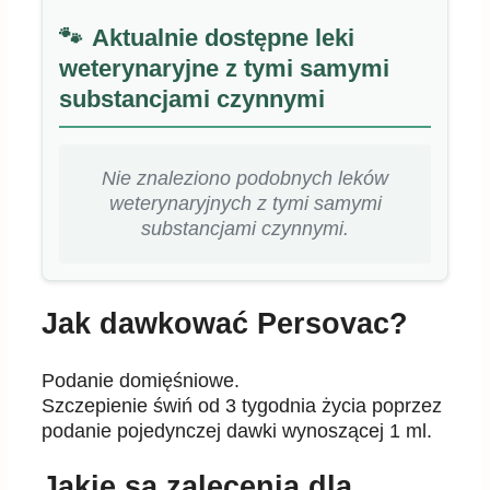
Aktualnie dostępne leki
weterynaryjne z tymi samymi
substancjami czynnymi
Nie znaleziono podobnych leków
weterynaryjnych z tymi samymi
substancjami czynnymi.
Jak dawkować Persovac?
Podanie domi
ęś
niowe.
Szczepienie
ś
wi
ń
od 3 tygodnia
ż
ycia poprzez
podanie pojedynczej dawki wynosz
ą
cej 1 ml.
Jakie są zalecenia dla