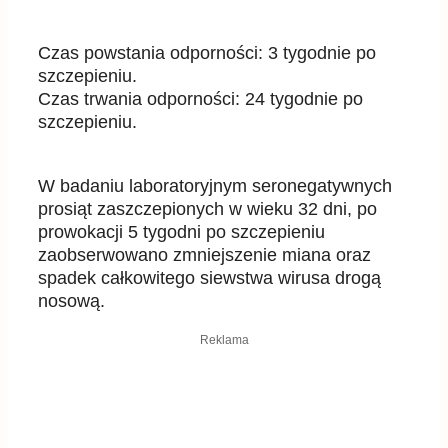
Czas powstania odporno
ś
ci: 3 tygodnie po
szczepieniu.
Czas trwania odporno
ś
ci: 24 tygodnie po
szczepieniu.
W badaniu laboratoryjnym seronegatywnych
prosi
ą
t zaszczepionych w wieku 32 dni, po
prowokacji 5
tygodni po szczepieniu
zaobserwowano zmniejszenie miana oraz
spadek całkowitego siewstwa wirusa
drog
ą
nosow
ą.
Reklama