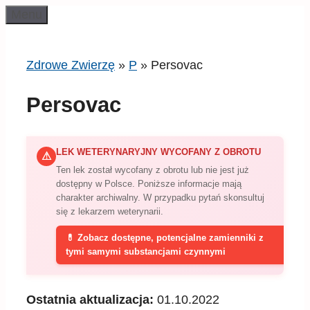
Przeskocz
Menu
do
treści
Zdrowe Zwierzę
»
P
»
Persovac
Persovac
LEK WETERYNARYJNY WYCOFANY Z OBROTU
⚠
Ten lek został wycofany z obrotu lub nie jest już
dostępny w Polsce. Poniższe informacje mają
charakter archiwalny. W przypadku pytań skonsultuj
się z lekarzem weterynarii.
💊 Zobacz dostępne, potencjalne zamienniki z
tymi samymi substancjami czynnymi
Ostatnia aktualizacja:
01.10.2022