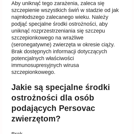
Aby unikn
ąć
tego zara
ż
enia, zaleca si
ę
szczepienie wszystkich
ś
wi
ń
w stadzie od jak
najmłodszego
zalecanego wieku. Nale
ż
y
podj
ąć
specjalne
ś
rodki ostro
ż
no
ś
ci, aby
unikn
ąć
rozprzestrzeniania si
ę
szczepu
szczepionkowego na wra
ż
liwe
(seronegatywne) zwierz
ę
ta w okresie ci
ąż
y.
Brak dost
ę
pnych informacji dotycz
ą
cych
potencjalnych wła
ś
ciwo
ś
ci
immunosupresyjnych wirusa
szczepionkowego.
Jakie są specjalne środki
ostrożności dla osób
podających Persovac
zwierzętom?