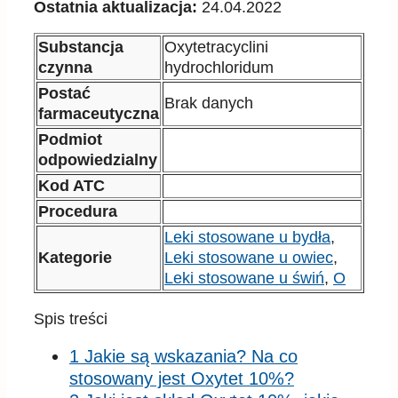
Ostatnia aktualizacja:
24.04.2022
Substancja
Oxytetracyclini
czynna
hydrochloridum
Postać
Brak danych
farmaceutyczna
Podmiot
odpowiedzialny
Kod ATC
Procedura
Leki stosowane u bydła
,
Kategorie
Leki stosowane u owiec
,
Leki stosowane u świń
,
O
Spis treści
1 Jakie są wskazania? Na co
stosowany jest Oxytet 10%?