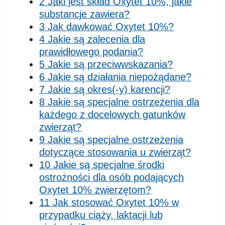
2 Jaki jest skład Oxytet 10%, jakie
substancje zawiera?
3 Jak dawkować Oxytet 10%?
4 Jakie są zalecenia dla
prawidłowego podania?
5 Jakie są przeciwwskazania?
6 Jakie są działania niepożądane?
7 Jakie są okres(-y) karencji?
8 Jakie są specjalne ostrzeżenia dla
każdego z docelowych gatunków
zwierząt?
9 Jakie są specjalne ostrzeżenia
dotyczące stosowania u zwierząt?
10 Jakie są specjalne środki
ostrożności dla osób podających
Oxytet 10% zwierzętom?
11 Jak stosować Oxytet 10% w
przypadku ciąży, laktacji lub