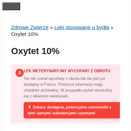
Przeskocz
Menu
do
treści
Zdrowe Zwierzę
»
Leki stosowane u bydła
»
Oxytet 10%
Oxytet 10%
LEK WETERYNARYJNY WYCOFANY Z OBROTU
⚠
Ten lek został wycofany z obrotu lub nie jest już
dostępny w Polsce. Poniższe informacje mają
charakter archiwalny. W przypadku pytań skonsultuj
się z lekarzem weterynarii.
💊 Zobacz dostępne, potencjalne zamienniki z
tymi samymi substancjami czynnymi