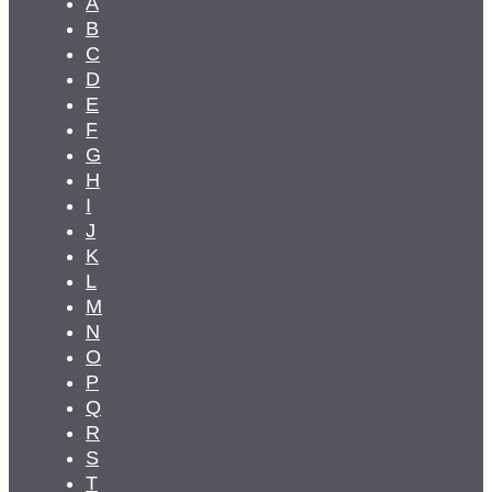
A
B
C
D
E
F
G
H
I
J
K
L
M
N
O
P
Q
R
S
T