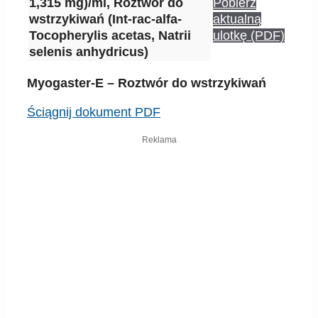
1,315 mg)/ml, Roztwór do
Pobierz
wstrzykiwań (Int-rac-alfa-
aktualną
Tocopherylis acetas, Natrii
ulotkę (PDF)
selenis anhydricus)
Myogaster-E – Roztwór do wstrzykiwań
Ściągnij dokument PDF
Reklama