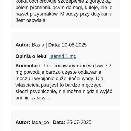
kotka odchorowuje szczepienie z gorączką,
bólem promieniującym do nogi, kuleje, nie je
nawet przysmaków. Miauczy przy dotykaniu.
Jest osowiała.
Autor:
Basia |
Data:
20-08-2025
Opinia o leku:
Isemid 1 mg
Komentarz:
Lek podawany rano w dawce 2
mg powoduje bardzo częste oddawanie
moczu i wypijanie dużej ilości wody. Dla
właściciela psa jest to bardzo męczące,
siedzi psychicznie, nie można nigdzie wyjść
ani nic załatwić.
Autor:
lada_co |
Data:
25-07-2025