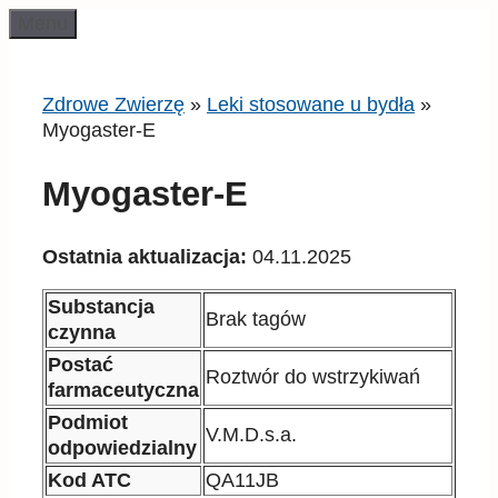
Przeskocz
Menu
do
treści
Zdrowe Zwierzę
»
Leki stosowane u bydła
»
Myogaster-E
Myogaster-E
Ostatnia aktualizacja:
04.11.2025
Substancja
Brak tagów
czynna
Postać
Roztwór do wstrzykiwań
farmaceutyczna
Podmiot
V.M.D.s.a.
odpowiedzialny
Kod ATC
QA11JB