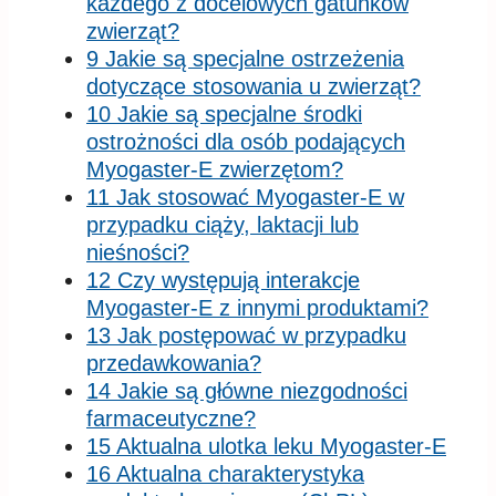
każdego z docelowych gatunków
zwierząt?
9 Jakie są specjalne ostrzeżenia
dotyczące stosowania u zwierząt?
10 Jakie są specjalne środki
ostrożności dla osób podających
Myogaster-E zwierzętom?
11 Jak stosować Myogaster-E w
przypadku ciąży, laktacji lub
nieśności?
12 Czy występują interakcje
Myogaster-E z innymi produktami?
13 Jak postępować w przypadku
przedawkowania?
14 Jakie są główne niezgodności
farmaceutyczne?
15 Aktualna ulotka leku Myogaster-E
16 Aktualna charakterystyka