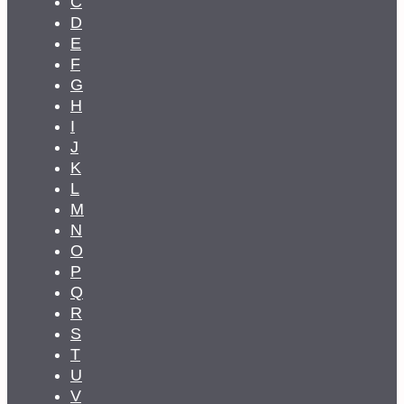
C
D
E
F
G
H
I
J
K
L
M
N
O
P
Q
R
S
T
U
V