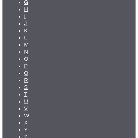
G
H
I
J
K
L
M
N
O
P
Q
R
S
T
U
V
W
X
Y
Z