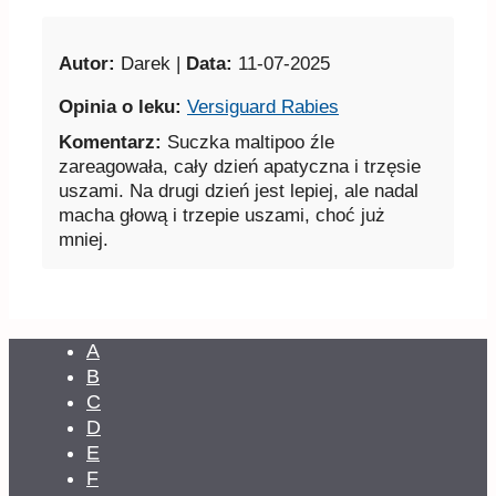
Autor:
Darek |
Data:
11-07-2025
Opinia o leku:
Versiguard Rabies
Komentarz:
Suczka maltipoo źle
zareagowała, cały dzień apatyczna i trzęsie
uszami. Na drugi dzień jest lepiej, ale nadal
macha głową i trzepie uszami, choć już
mniej.
A
B
C
D
E
F