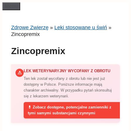
Przeskocz
Menu
do
treści
Zdrowe Zwierzę
»
Leki stosowane u świń
»
Zincopremix
Zincopremix
LEK WETERYNARYJNY WYCOFANY Z OBROTU
⚠
Ten lek został wycofany z obrotu lub nie jest już
dostępny w Polsce. Poniższe informacje mają
charakter archiwalny. W przypadku pytań skonsultuj
się z lekarzem weterynarii.
💊 Zobacz dostępne, potencjalne zamienniki z
tymi samymi substancjami czynnymi