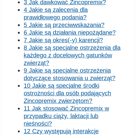
3 Jak dawkować Zincopremix?
4 Jakie są zalecenia dla
prawidłowego podania?
5 Jakie są przeciwwskazania?
6 Jakie są działania niepożądane?
7 Jakie są okres(-y) karencji?
8 Jakie są specjalne ostrzeżenia dla
każdego z docelowych gatunków
zwierząt?
9 Jakie są specjalne ostrzeżenia
dotyczące stosowania u zwierząt?
10 Jakie są specjalne środki
ostrożności dla osób podających
Zincopremix zwierzętom?
11 Jak stosować Zincopremix w
przypadku ciąży, laktacji lub
nieśności?
12 Czy występują interakcje