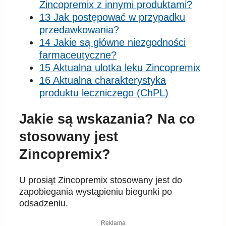
Zincopremix z innymi produktami?
13 Jak postępować w przypadku
przedawkowania?
14 Jakie są główne niezgodności
farmaceutyczne?
15 Aktualna ulotka leku Zincopremix
16 Aktualna charakterystyka
produktu leczniczego (ChPL)
Jakie są wskazania? Na co
stosowany jest
Zincopremix?
U prosiąt Zincopremix stosowany jest do
zapobiegania wystąpieniu biegunki po
odsadzeniu.
Reklama