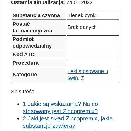
Ostatnia aktualizacja:
24.05.2022
Substancja czynna
Tlenek cynku
Postać
Brak danych
farmaceutyczna
Podmiot
odpowiedzialny
Kod ATC
Procedura
Leki stosowane u
Kategorie
świń
,
Z
Spis treści
1 Jakie są wskazania? Na co
stosowany jest Zincopremix?
2 Jaki jest skład Zincopremix, jakie
substancje zawiera?