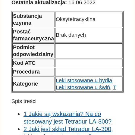
Ostatnia aktualizacja:
16.06.2022
Substancja
Oksytetracyklina
czynna
Postać
Brak danych
farmaceutyczna
Podmiot
odpowiedzialny
Kod ATC
Procedura
Leki stosowane u bydła
,
Kategorie
Leki stosowane u świń
,
T
Spis treści
1 Jakie są wskazania? Na co
stosowany jest Tetradur LA-300?
2 Jaki jest skład Tetradur LA-300,