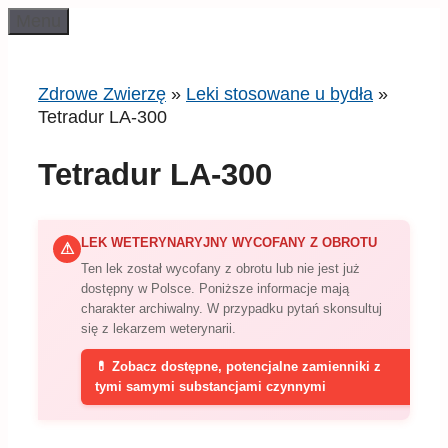
Przeskocz
Menu
do
treści
Zdrowe Zwierzę
»
Leki stosowane u bydła
»
Tetradur LA-300
Tetradur LA-300
LEK WETERYNARYJNY WYCOFANY Z OBROTU
⚠
Ten lek został wycofany z obrotu lub nie jest już
dostępny w Polsce. Poniższe informacje mają
charakter archiwalny. W przypadku pytań skonsultuj
się z lekarzem weterynarii.
💊 Zobacz dostępne, potencjalne zamienniki z
tymi samymi substancjami czynnymi